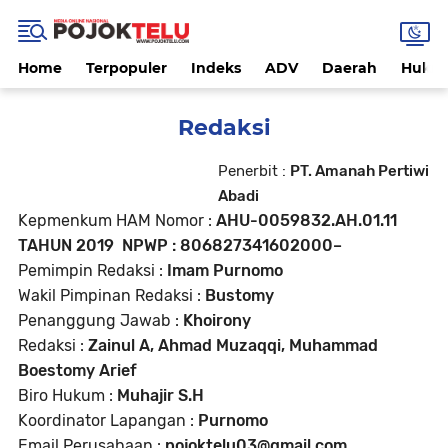
Home
Terpopuler
Indeks
ADV
Daerah
Hukri
Redaksi
Penerbit :
PT. Amanah Pertiwi
Abadi
Kepmenkum HAM Nomor :
AHU-0059832.AH.01.11
TAHUN 2019 NPWP : 806827341602000–
Pemimpin Redaksi :
Imam Purnomo
Wakil Pimpinan Redaksi :
Bustomy
Penanggung Jawab :
Khoirony
Redaksi :
Zainul A, Ahmad Muzaqqi, Muhammad
Boestomy Arief
Biro Hukum :
Muhajir S.H
Koordinator Lapangan :
Purnomo
Email Perusahaan :
pojoktelu03@gmail.com