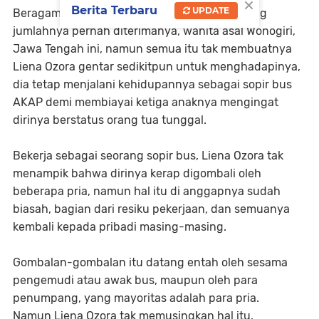
×
Berita Terbaru
UPDATE
Beragam nyinyiran sampai cacian tak terhitung
jumlahnya pernah diterimanya, wanita asal Wonogiri,
Jawa Tengah ini, namun semua itu tak membuatnya
Liena Ozora gentar sedikitpun untuk menghadapinya,
dia tetap menjalani kehidupannya sebagai sopir bus
AKAP demi membiayai ketiga anaknya mengingat
dirinya berstatus orang tua tunggal.
Bekerja sebagai seorang sopir bus, Liena Ozora tak
menampik bahwa dirinya kerap digombali oleh
beberapa pria, namun hal itu di anggapnya sudah
biasah, bagian dari resiku pekerjaan, dan semuanya
kembali kepada pribadi masing-masing.
Gombalan-gombalan itu datang entah oleh sesama
pengemudi atau awak bus, maupun oleh para
penumpang, yang mayoritas adalah para pria.
Namun Liena Ozora tak memusingkan hal itu.