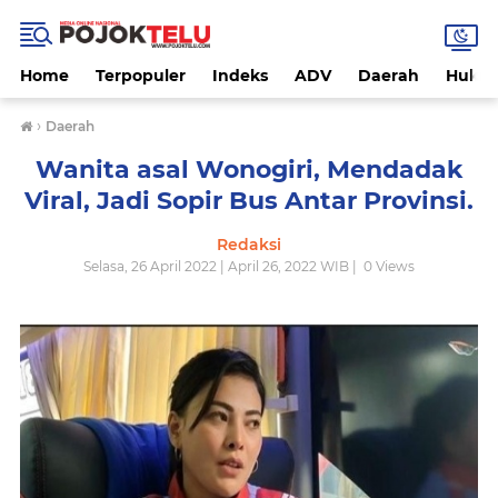
Home
Terpopuler
Indeks
ADV
Daerah
Hukri
›
Daerah
Wanita asal Wonogiri, Mendadak
Viral, Jadi Sopir Bus Antar Provinsi.
Redaksi
Selasa, 26 April 2022 | April 26, 2022 WIB |
0
Views