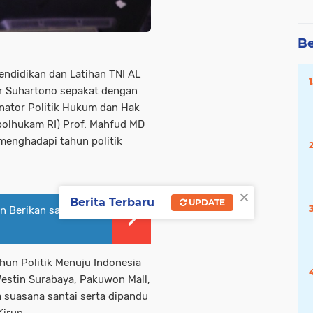
Be
didikan dan Latihan TNI AL
nir Suhartono sepakat dengan
nator Politik Hukum dan Hak
polhukam RI) Prof. Mahfud MD
 menghadapi tahun politik
×
Berita Terbaru
UPDATE
an Berikan santunan
hun Politik Menuju Indonesia
Westin Surabaya, Pakuwon Mall,
m suasana santai serta dipandu