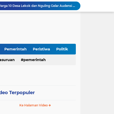
Insiden Peluru Nyasar, Warga 10 Desa Lekok dan Nguling Gelar Audensi dengan Bupati Pasuruan
Harganas ke-33 Bupati Pasuruan dan Ketua TP PKK Terima Penghargaan Nasional Bidang Kependudukan
ITS Hibahkan Mesin Pirolisis ke Desa Randupitu Pasuruan, Ubah Sampah Plastik Jadi BBM
Apresiasi UMKM Teh Kumis Kucing, Wabup Mimik Dorong Desa Wonokupang Jadi Percontohan Desa Herbal
LPA dan GM FKPPI Pasuruan Kawal Ketat Kasasi Sengketa Hak Asuh Anak di MA
Sambut HUT RI ke-81, Polres Pasuruan Kota Gelar Program SIM C Gratis "AGUS-TUS SAE"
Sidoarjo Berbenah, Sekda Fenny Apridawati Ajak Seluruh OPD Tingkatkan Akuntabilitas Publik
Wakil Bupati Sidoarjo Serahkan Kartu BPJS Ketenagakerjaan untuk Puluhan Ribu Pekerja Rentan
Pemerintah
Peristiwa
Politik
Terjaring Razia Forkopimda, Tiga Penjual Miras Ilegal di Sidoarjo Divonis Bersalah
Polres Mojokerto Imbau Masyarakat Tidak Gunakan Sepeda Listrik di Jalan Raya
asuruan
pemerintah
deo Terpopuler
Ke Halaman Video