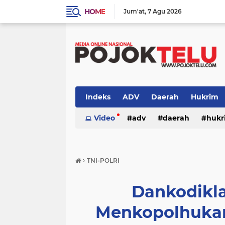
HOME
Jum'at
7 Agu 2026
Indeks
ADV
Daerah
Hukrim
Sidoarjo
Video
TNI - POLRI
adv
daerah
TNI-POLRI
hukr
peristiwa
politik
sidoarjo
›
TNI-POLRI
Dankodikla
Menkopolhukam