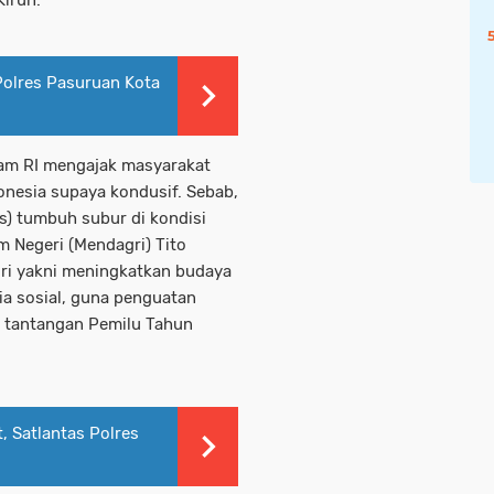
irun.
 Polres Pasuruan Kota
am RI mengajak masyarakat
donesia supaya kondusif. Sebab,
ks) tumbuh subur di kondisi
m Negeri (Mendagri) Tito
i yakni meningkatkan budaya
ia sosial, guna penguatan
 tantangan Pemilu Tahun
, Satlantas Polres