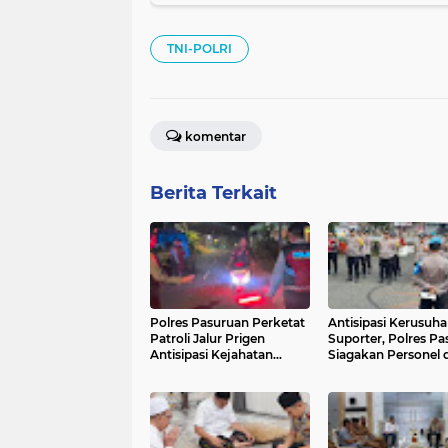
TNI-POLRI
komentar
Berita Terkait
Polres Pasuruan Perketat
Antisipasi Kerusuh
Patroli Jalur Prigen
Suporter, Polres P
Antisipasi Kejahatan
Siagakan Personel d
Jalanan
Tol Purwodadi