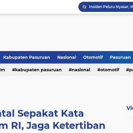
Kabupaten Pasuruan
Nasional
Otomotif
Pasuruan
im
kabupaten pasuruan
nasional
otomotif
p
tni - polri
tni-polri
Vi
tal Sepakat Kata
 RI, Jaga Ketertiban