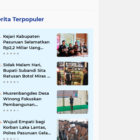
rita Terpopuler
Kejari Kabupaten
Pasuruan Selamatkan
Rp2,2 Miliar Uang
Negara dari Korupsi
Dana PKBM
Sidak Malam Hari,
Bupati Subandi Sita
Ratusan Botol Miras di
Kawasan Perumahan
Sidoarjo
Musrenbangdes Desa
Winong Fokuskan
Pembangunan
Berbasis Potensi Lokal,
DPRD Optimistis
Meski Dihantam
Wujud Empati bagi
Efisiensi Anggaran
Korban Laka Lantas,
Polres Pasuruan Gelar
Salat Ghaib dan Doa