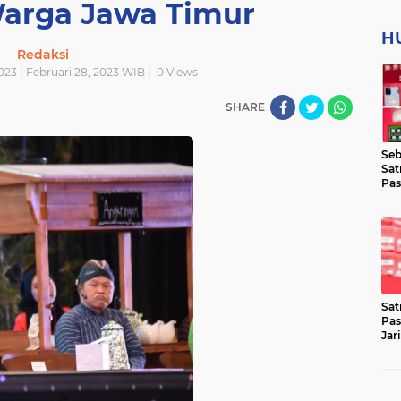
arga Jawa Timur
H
Redaksi
023 | Februari 28, 2023 WIB |
0
Views
SHARE
Seb
Sat
Pas
Jar
Lok
Sat
Pas
Jar
Pen