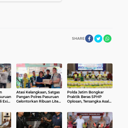
SHARE
an
Atasi Kelangkaan, Satgas
Polda Jatim Bongkar
asuruan
Pangan Polres Pasuruan
Praktik Beras SPHP
i Exit
Gelontorkan Ribuan Liter
Oplosan, Tersangka Asal
Minyakita ke Pasar
Probolinggo Diamankan