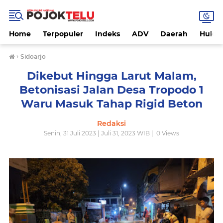
Home
Terpopuler
Indeks
ADV
Daerah
Hukri
›
Sidoarjo
Dikebut Hingga Larut Malam,
Betonisasi Jalan Desa Tropodo 1
Waru Masuk Tahap Rigid Beton
Redaksi
Senin, 31 Juli 2023 | Juli 31, 2023 WIB |
0
Views