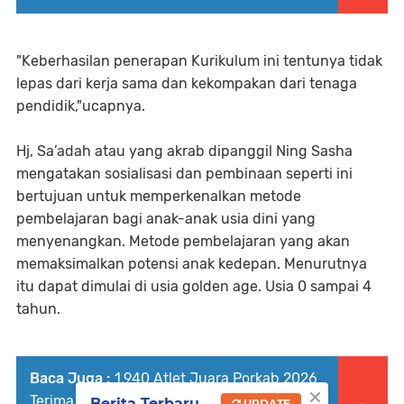
"Keberhasilan penerapan Kurikulum ini tentunya tidak
lepas dari kerja sama dan kekompakan dari tenaga
pendidik,"ucapnya.
Hj, Sa’adah atau yang akrab dipanggil Ning Sasha
mengatakan sosialisasi dan pembinaan seperti ini
bertujuan untuk memperkenalkan metode
pembelajaran bagi anak-anak usia dini yang
menyenangkan. Metode pembelajaran yang akan
memaksimalkan potensi anak kedepan. Menurutnya
itu dapat dimulai di usia golden age. Usia 0 sampai 4
tahun.
Baca Juga :
1.940 Atlet Juara Porkab 2026
×
Terima Reward, Bupati Sidoarjo Siapkan
Berita Terbaru
UPDATE