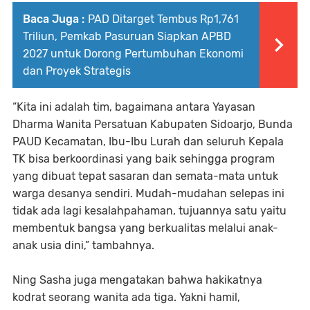
Baca Juga :
PAD Ditarget Tembus Rp1,761
Triliun, Pemkab Pasuruan Siapkan APBD
2027 untuk Dorong Pertumbuhan Ekonomi
dan Proyek Strategis
“Kita ini adalah tim, bagaimana antara Yayasan
Dharma Wanita Persatuan Kabupaten Sidoarjo, Bunda
PAUD Kecamatan, Ibu-Ibu Lurah dan seluruh Kepala
TK bisa berkoordinasi yang baik sehingga program
yang dibuat tepat sasaran dan semata-mata untuk
warga desanya sendiri. Mudah-mudahan selepas ini
tidak ada lagi kesalahpahaman, tujuannya satu yaitu
membentuk bangsa yang berkualitas melalui anak-
anak usia dini,” tambahnya.
Ning Sasha juga mengatakan bahwa hakikatnya
kodrat seorang wanita ada tiga. Yakni hamil,