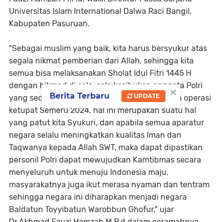
Universitas Islam International Dalwa Raci Bangil,
Kabupaten Pasuruan.
"Sebagai muslim yang baik, kita harus bersyukur atas
segala nikmat pemberian dari Allah, sehingga kita
semua bisa melaksanakan Sholat Idul Fitri 1445 H
dengan hikmad di sela-sela kesibukan anggota Polri
×
Berita Terbaru
UPDATE
yang sedang menjalankan tugas pengamanan operasi
ketupat Semeru 2024, hal ini merupakan suatu hal
yang patut kita Syukuri, dan apabila semua aparatur
negara selalu meningkatkan kualitas Iman dan
Taqwanya kepada Allah SWT, maka dapat dipastikan
personil Polri dapat mewujudkan Kamtibmas secara
menyeluruh untuk menuju Indonesia maju,
masyarakatnya juga ikut merasa nyaman dan tentram
sehingga negara ini diharapkan menjadi negara
Baldatun Toyyibatun Warobbun Ghofur," ujar
Dr.Akhmad Fauzi Hamzah M.P.d dalam ceramahnya.