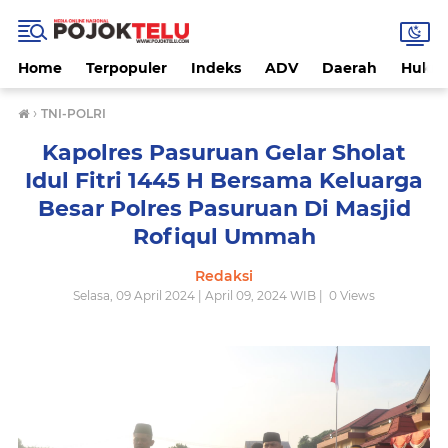
Home
Terpopuler
Indeks
ADV
Daerah
Hukri
›
TNI-POLRI
Kapolres Pasuruan Gelar Sholat
Idul Fitri 1445 H Bersama Keluarga
Besar Polres Pasuruan Di Masjid
Rofiqul Ummah
Redaksi
Selasa, 09 April 2024 | April 09, 2024 WIB |
0
Views