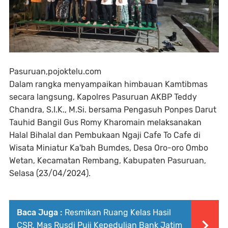
Pasuruan,pojoktelu.com
Dalam rangka menyampaikan himbauan Kamtibmas
secara langsung, Kapolres Pasuruan AKBP Teddy
Chandra, S.I.K., M.Si. bersama Pengasuh Ponpes Darut
Tauhid Bangil Gus Romy Kharomain melaksanakan
Halal Bihalal dan Pembukaan Ngaji Cafe To Cafe di
Wisata Miniatur Ka'bah Bumdes, Desa Oro-oro Ombo
Wetan, Kecamatan Rembang, Kabupaten Pasuruan,
Selasa (23/04/2024).
Baca Juga :
Resmikan Ruang Kelas Hasil
CSR, Mas Rusdi Puji Kepedulian Bank Jatim