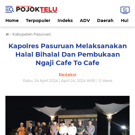
Home
Terpopuler
Indeks
ADV
Daerah
Hukri
›
Kabupaten Pasuruan
Kapolres Pasuruan Melaksanakan
Halal Bihalal Dan Pembukaan
Ngaji Cafe To Cafe
Redaksi
Rabu, 24 April 2024 | April 24, 2024 WIB |
0
Views