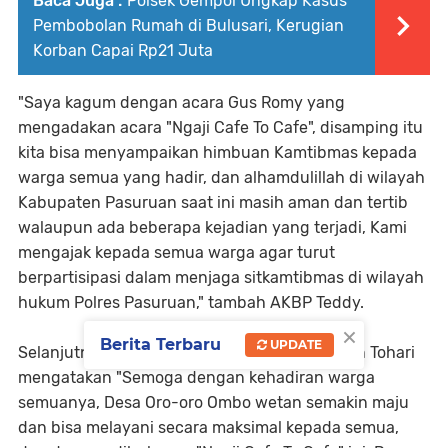
Baca Juga :
Polsek Gempol Ungkap Kasus
Pembobolan Rumah di Bulusari, Kerugian
Korban Capai Rp21 Juta
"Saya kagum dengan acara Gus Romy yang
mengadakan acara "Ngaji Cafe To Cafe", disamping itu
kita bisa menyampaikan himbuan Kamtibmas kepada
warga semua yang hadir, dan alhamdulillah di wilayah
Kabupaten Pasuruan saat ini masih aman dan tertib
walaupun ada beberapa kejadian yang terjadi, Kami
mengajak kepada semua warga agar turut
berpartisipasi dalam menjaga sitkamtibmas di wilayah
hukum Polres Pasuruan," tambah AKBP Teddy.
×
Berita Terbaru
UPDATE
Selanjutnya, Kades Oro-oro Ombo Wetan Amin Tohari
mengatakan "Semoga dengan kehadiran warga
semuanya, Desa Oro-oro Ombo wetan semakin maju
dan bisa melayani secara maksimal kepada semua,