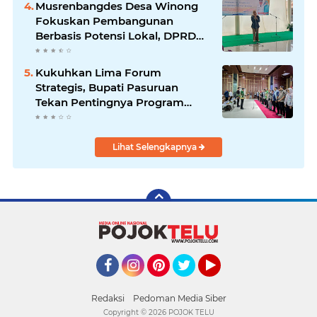
Musrenbangdes Desa Winong
Fokuskan Pembangunan
Berbasis Potensi Lokal, DPRD
Optimistis Meski Dihantam
Efisiensi Anggaran
Kukuhkan Lima Forum
Strategis, Bupati Pasuruan
Tekan Pentingnya Program
Nyata untuk Rakyat
Lihat Selengkapnya
Facebook
Instagram
Pinterest
Twitter
YouTube
Redaksi
Pedoman Media Siber
Copyright ©
2026 POJOK TELU