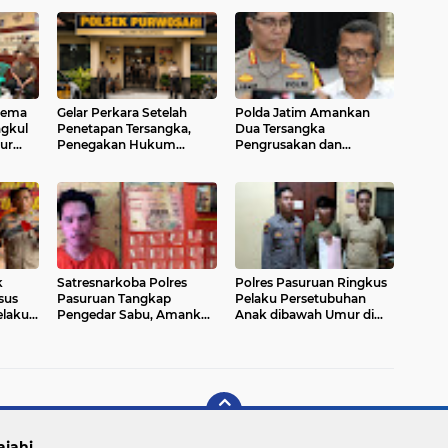
rema
Gelar Perkara Setelah
Polda Jatim Amankan
ngkul
Penetapan Tersangka,
Dua Tersangka
ur
Penegakan Hukum
Pengrusakan dan
h
Polsek Purwosari Tuai
Pengusiran Lansia di
Sorotan
Surabaya
k
Satresnarkoba Polres
Polres Pasuruan Ringkus
sus
Pasuruan Tangkap
Pelaku Persetubuhan
elaku
Pengedar Sabu, Amankan
Anak dibawah Umur di
30 Poket Siap Edar
Gempol
ajahi