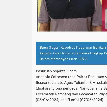
Baca Juga :
Kapolres Pasuruan Berikan
Kepada Kanit Pidana Ekonomi Ungkap K
Dalam Membayar Iuran BPJS
Pasuruan,pojoktelu.com
Anggota Satresnarkoba Polres Pasuruan y
Resnarkoba Iptu Agus Yulianto, S.H. sekal
(dua) orang pria pengedar Narkoba jenis S
Kecamatan Rembang dan Kecamatan Prige
(06/06/2024) dan Jum'at (07/06/2024).