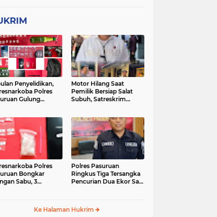
UKRIM
ulan Penyelidikan,
Motor Hilang Saat
resnarkoba Polres
Pemilik Bersiap Salat
uruan Gulung
Subuh, Satreskrim
ingan Narkoba di 3
Polres Pasuruan Kota
asi
Berhasil Bekuk Pelaku
resnarkoba Polres
Polres Pasuruan
uruan Bongkar
Ringkus Tiga Tersangka
ingan Sabu, 3
Pencurian Dua Ekor Sapi
gedar Ditangkap
di Tutur
Ke Halaman Hukrim