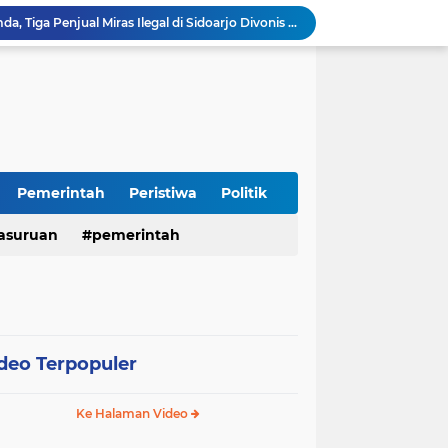
Polres Mojokerto Imbau Masyarakat Tidak Gunakan Sepeda Listrik di Jalan Raya
Insiden Peluru Nyasar, Warga 10 Desa Lekok dan Nguling Gelar Audensi dengan Bupati Pasuruan
Harganas ke-33 Bupati Pasuruan dan Ketua TP PKK Terima Penghargaan Nasional Bidang Kependudukan
Polres Pasuruan Pastikan Kasus Laka Lantas Gempol 2017 Telah Inkracht dan Selesai Prosedur
Warga Watuprapat Nguling Bernapas Lega, Jalan Poros Kabupaten Mulai Dipaving Setelah Belasan Tahun Rusak
LPA dan GM FKPPI Pasuruan Kawal Ketat Kasasi Sengketa Hak Asuh Anak di MA
Sambut HUT RI ke-81, Polres Pasuruan Kota Gelar Program SIM C Gratis "AGUS-TUS SAE"
Sidoarjo Berbenah, Sekda Fenny Apridawati Ajak Seluruh OPD Tingkatkan Akuntabilitas Publik
Pemerintah
Peristiwa
Politik
Wakil Bupati Sidoarjo Serahkan Kartu BPJS Ketenagakerjaan untuk Puluhan Ribu Pekerja Rentan
asuruan
pemerintah
Terjaring Razia Forkopimda, Tiga Penjual Miras Ilegal di Sidoarjo Divonis Bersalah
deo Terpopuler
Ke Halaman Video