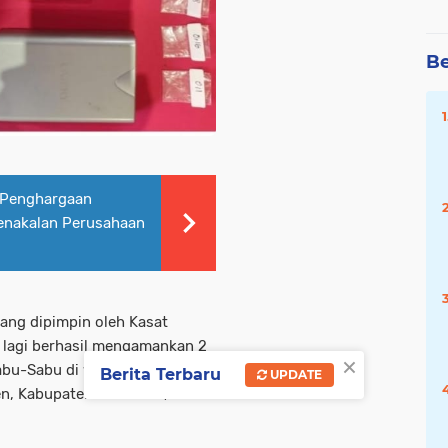
Be
 Penghargaan
enakalan Perusahaan
ang dipimpin oleh Kasat
i lagi berhasil mengamankan 2
×
abu-Sabu di wilayah
Berita Terbaru
UPDATE
n, Kabupaten Pasuruan, Kamis