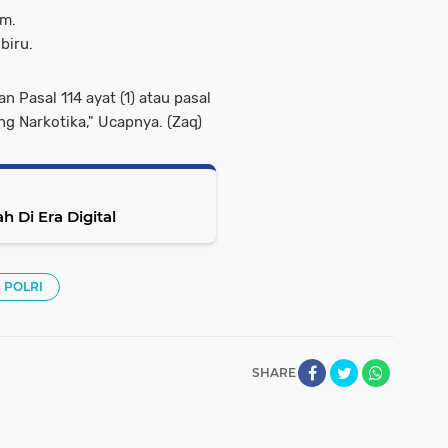
am.
biru.
 Pasal 114 ayat (1) atau pasal
ng Narkotika," Ucapnya. (Zaq)
 Di Era Digital
- POLRI
SHARE