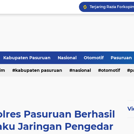
Kabupaten Pasuruan
Nasional
Otomotif
Pasuruan
im
kabupaten pasuruan
nasional
otomotif
p
tni - polri
tni-polri
Vi
lres Pasuruan Berhasil
aku Jaringan Pengedar