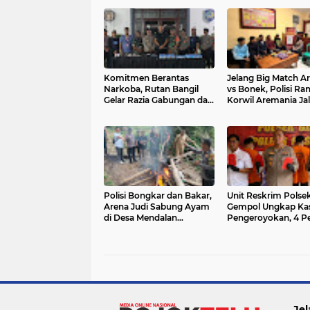
Komitmen Berantas
Jelang Big Match A
Narkoba, Rutan Bangil
vs Bonek, Polisi Ra
Gelar Razia Gabungan dan
Korwil Aremania Jal
Tes Urine Massal
Bromo untuk Cega
Konflik
Polisi Bongkar dan Bakar,
Unit Reskrim Polse
Arena Judi Sabung Ayam
Gempol Ungkap Ka
di Desa Mendalan
Pengeroyokan, 4 P
Pandaan
diamankan 1 DPO
Jel