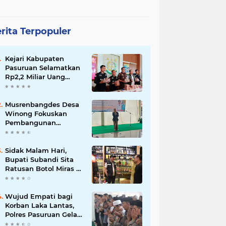
rita Terpopuler
Kejari Kabupaten
Pasuruan Selamatkan
Rp2,2 Miliar Uang
Negara dari Korupsi
Dana PKBM
Musrenbangdes Desa
Winong Fokuskan
Pembangunan
Berbasis Potensi Lokal,
DPRD Optimistis
Meski Dihantam
Sidak Malam Hari,
Efisiensi Anggaran
Bupati Subandi Sita
Ratusan Botol Miras di
Kawasan Perumahan
Sidoarjo
Wujud Empati bagi
Korban Laka Lantas,
Polres Pasuruan Gelar
Salat Ghaib dan Doa