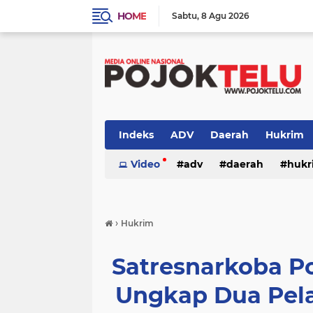
HOME
Sabtu
8 Agu 2026
Indeks
ADV
Daerah
Hukrim
Sidoarjo
Video
TNI - POLRI
adv
daerah
TNI-POLRI
hukr
peristiwa
politik
sidoarjo
›
Hukrim
Satresnarkoba Po
Ungkap Dua Pel