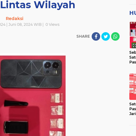
Lintas Wilayah
H
Redaksi
024 | Juni 08, 2024 WIB |
0
Views
SHARE
Seb
Sat
Pas
Jar
Lok
Sat
Pas
Jar
Pen