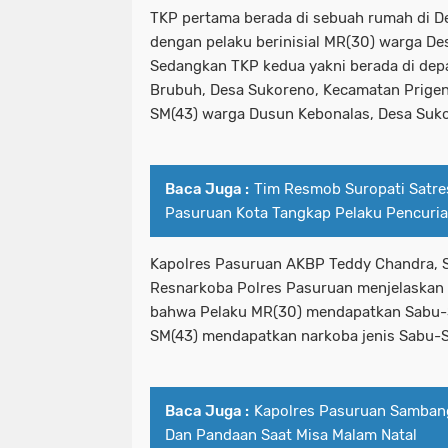
TKP pertama berada di sebuah rumah di D
dengan pelaku berinisial MR(30) warga D
Sedangkan TKP kedua yakni berada di de
Brubuh, Desa Sukoreno, Kecamatan Prigen 
SM(43) warga Dusun Kebonalas, Desa Suko
Baca Juga :
Tim Resmob Suropati Satre
Pasuruan Kota Tangkap Pelaku Pencuri
Kapolres Pasuruan AKBP Teddy Chandra, S.I
Resnarkoba Polres Pasuruan menjelaskan t
bahwa Pelaku MR(30) mendapatkan Sabu-
SM(43) mendapatkan narkoba jenis Sabu-S
Baca Juga :
Kapolres Pasuruan Sambang
Dan Pandaan Saat Misa Malam Natal