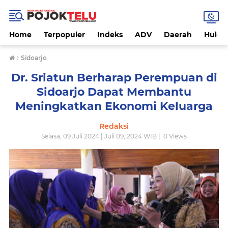
Home
Terpopuler
Indeks
ADV
Daerah
Hukri
›
Sidoarjo
Dr. Sriatun Berharap Perempuan di
Sidoarjo Dapat Membantu
Meningkatkan Ekonomi Keluarga
Redaksi
Selasa, 09 Juli 2024 | Juli 09, 2024 WIB |
0
Views