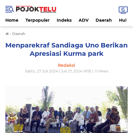
Home
Terpopuler
Indeks
ADV
Daerah
Hukri
›
Daerah
Menparekraf Sandiaga Uno Berikan
Apresiasi Kurma park
Redaksi
Sabtu, 27 Juli 2024 | Juli 27, 2024 WIB |
0
Views