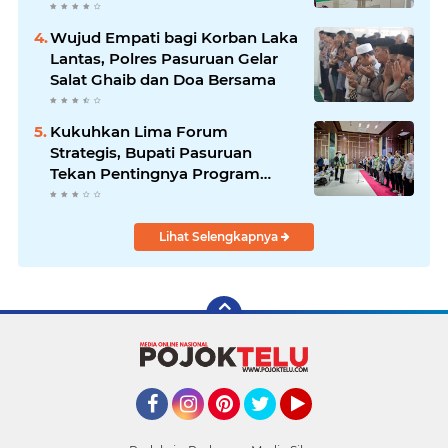
Optimistis Meski Dihantam
Efisiensi Anggaran
Wujud Empati bagi Korban Laka
Lantas, Polres Pasuruan Gelar
Salat Ghaib dan Doa Bersama
Kukuhkan Lima Forum
Strategis, Bupati Pasuruan
Tekan Pentingnya Program
Nyata untuk Rakyat
Lihat Selengkapnya
Facebook
Instagram
Pinterest
Twitter
YouTube