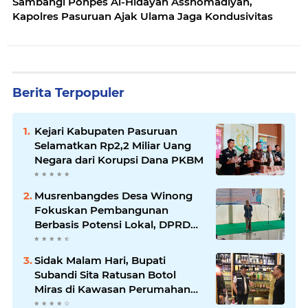
Sambangi Ponpes Al-Hidayah Asshomadiyah,
Kapolres Pasuruan Ajak Ulama Jaga Kondusivitas
Berita Terpopuler
Kejari Kabupaten Pasuruan
Selamatkan Rp2,2 Miliar Uang
Negara dari Korupsi Dana PKBM
Musrenbangdes Desa Winong
Fokuskan Pembangunan
Berbasis Potensi Lokal, DPRD
Optimistis Meski Dihantam
Efisiensi Anggaran
Sidak Malam Hari, Bupati
Subandi Sita Ratusan Botol
Miras di Kawasan Perumahan
Sidoarjo