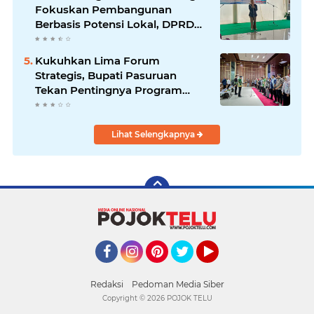
Fokuskan Pembangunan
Berbasis Potensi Lokal, DPRD
Optimistis Meski Dihantam
Efisiensi Anggaran
Kukuhkan Lima Forum
Strategis, Bupati Pasuruan
Tekan Pentingnya Program
Nyata untuk Rakyat
Lihat Selengkapnya
Facebook
Instagram
Pinterest
Twitter
YouTube
Redaksi
Pedoman Media Siber
Copyright ©
2026 POJOK TELU