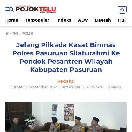
Home
Terpopuler
Indeks
ADV
Daerah
Hukri
›
TNI - POLRI
Jelang Pilkada Kasat Binmas
Polres Pasuruan Silaturahmi Ke
Pondok Pesantren Wilayah
Kabupaten Pasuruan
Redaksi
Jumat, 13 September 2024 | September 13, 2024 WIB |
0
Views