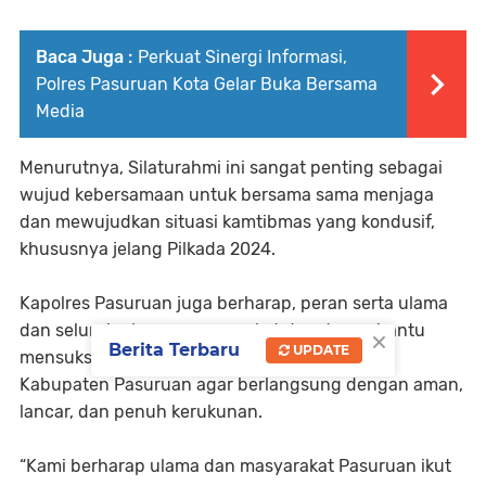
Baca Juga :
Perkuat Sinergi Informasi,
Polres Pasuruan Kota Gelar Buka Bersama
Media
Menurutnya, Silaturahmi ini sangat penting sebagai
wujud kebersamaan untuk bersama sama menjaga
dan mewujudkan situasi kamtibmas yang kondusif,
khususnya jelang Pilkada 2024.
Kapolres Pasuruan juga berharap, peran serta ulama
dan seluruh elemen masyarakat dapat membantu
×
Berita Terbaru
UPDATE
mensukseskan pelaksanaan Pilkada 2024 di
Kabupaten Pasuruan agar berlangsung dengan aman,
lancar, dan penuh kerukunan.
“Kami berharap ulama dan masyarakat Pasuruan ikut