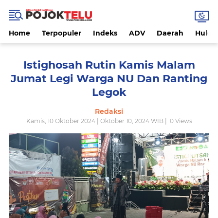
Home
Terpopuler
Indeks
ADV
Daerah
Hukri
Istighosah Rutin Kamis Malam
Jumat Legi Warga NU Dan Ranting
Legok
Redaksi
Kamis, 10 Oktober 2024 | Oktober 10, 2024 WIB |
0
Views