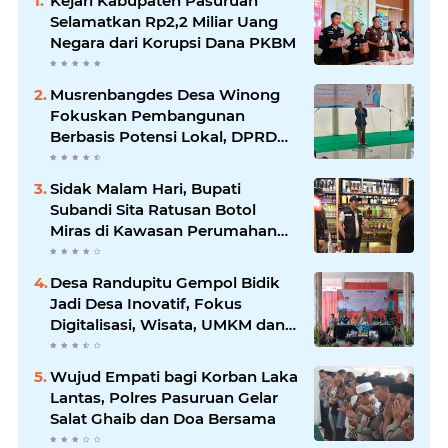
Kejari Kabupaten Pasuruan
Selamatkan Rp2,2 Miliar Uang
Negara dari Korupsi Dana PKBM
Musrenbangdes Desa Winong
Fokuskan Pembangunan
Berbasis Potensi Lokal, DPRD
Optimistis Meski Dihantam
Efisiensi Anggaran
Sidak Malam Hari, Bupati
Subandi Sita Ratusan Botol
Miras di Kawasan Perumahan
Sidoarjo
Desa Randupitu Gempol Bidik
Jadi Desa Inovatif, Fokus
Digitalisasi, Wisata, UMKM dan
Ketahanan Pangan
Wujud Empati bagi Korban Laka
Lantas, Polres Pasuruan Gelar
Salat Ghaib dan Doa Bersama