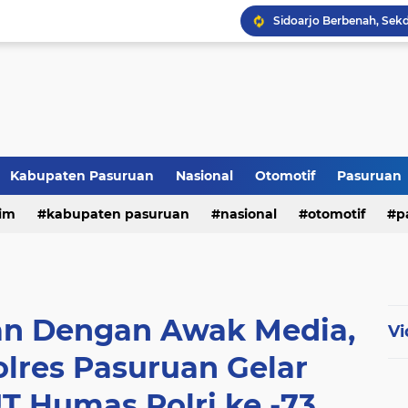
Kabupaten Pasuruan
Nasional
Otomotif
Pasuruan
im
kabupaten pasuruan
nasional
otomotif
p
tni - polri
tni-polri
an Dengan Awak Media,
Vi
lres Pasuruan Gelar
T Humas Polri ke -73