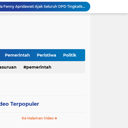
Sidoarjo Berbenah, Sekda Fenny Apridawati Ajak Seluruh OPD Tingkatkan Akuntabilitas Publik
Wakil Bupati Sidoarjo Serahkan Kartu BPJS Ketenagakerjaan untuk Puluhan Ribu Pekerja Rentan
Terjaring Razia Forkopimda, Tiga Penjual Miras Ilegal di Sidoarjo Divonis Bersalah
Polres Mojokerto Imbau Masyarakat Tidak Gunakan Sepeda Listrik di Jalan Raya
Insiden Peluru Nyasar, Warga 10 Desa Lekok dan Nguling Gelar Audensi dengan Bupati Pasuruan
Harganas ke-33 Bupati Pasuruan dan Ketua TP PKK Terima Penghargaan Nasional Bidang Kependudukan
ITS Hibahkan Mesin Pirolisis ke Desa Randupitu Pasuruan, Ubah Sampah Plastik Jadi BBM
Apresiasi UMKM Teh Kumis Kucing, Wabup Mimik Dorong Desa Wonokupang Jadi Percontohan Desa Herbal
Pemerintah
Peristiwa
Politik
Perkuat Sinergi Keumatan, Pemkab Sidoarjo dan PDM Bahas Akselerasi Program Publik
asuruan
pemerintah
Sambut HUT RI ke-81, Polres Pasuruan Kota Gelar Program SIM C Gratis "AGUS-TUS SAE"
deo Terpopuler
Ke Halaman Video