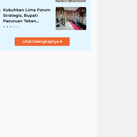
DPRD Optimistis
Meski Dihantam
Kukuhkan Lima Forum
Efisiensi Anggaran
Strategis, Bupati
Pasuruan Tekan
Pentingnya Program
Nyata untuk Rakyat
Lihat Selengkapnya