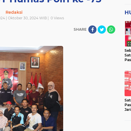
H
Redaksi
24 | Oktober 30, 2024 WIB |
0
Views
SHARE
Seb
Sat
Pas
Jar
Lok
Sat
Pas
Jar
Pen