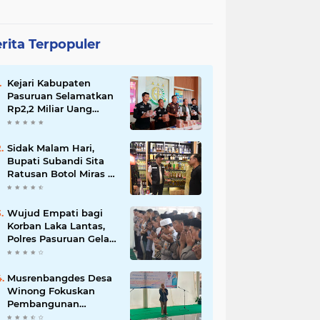
rita Terpopuler
Kejari Kabupaten
Pasuruan Selamatkan
Rp2,2 Miliar Uang
Negara dari Korupsi
Dana PKBM
Sidak Malam Hari,
Bupati Subandi Sita
Ratusan Botol Miras di
Kawasan Perumahan
Sidoarjo
Wujud Empati bagi
Korban Laka Lantas,
Polres Pasuruan Gelar
Salat Ghaib dan Doa
Bersama
Musrenbangdes Desa
Winong Fokuskan
Pembangunan
Berbasis Potensi Lokal,