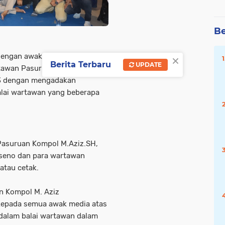
Be
×
dengan awak media, kasi
Berita Terbaru
UPDATE
awan Pasuruan Raya dalam
73 dengan mengadakan
alai wartawan yang beberapa
 Pasuruan Kompol M.Aziz.SH,
useno dan para wartawan
atau cetak.
n Kompol M. Aziz
kepada semua awak media atas
dalam balai wartawan dalam