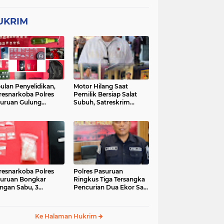
UKRIM
ulan Penyelidikan,
Motor Hilang Saat
resnarkoba Polres
Pemilik Bersiap Salat
uruan Gulung
Subuh, Satreskrim
ingan Narkoba di 3
Polres Pasuruan Kota
asi
Berhasil Bekuk Pelaku
resnarkoba Polres
Polres Pasuruan
uruan Bongkar
Ringkus Tiga Tersangka
ingan Sabu, 3
Pencurian Dua Ekor Sapi
gedar Ditangkap
di Tutur
Ke Halaman Hukrim