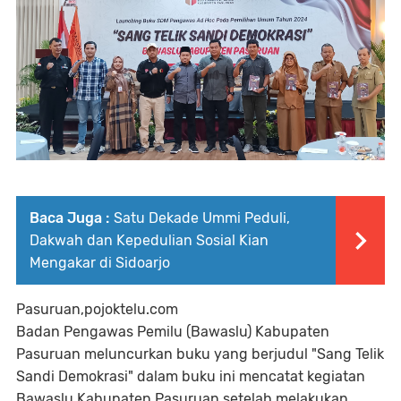
Baca Juga :
Satu Dekade Ummi Peduli,
Dakwah dan Kepedulian Sosial Kian
Mengakar di Sidoarjo
Pasuruan,pojoktelu.com
Badan Pengawas Pemilu (Bawaslu) Kabupaten
Pasuruan meluncurkan buku yang berjudul "Sang Telik
Sandi Demokrasi" dalam buku ini mencatat kegiatan
Bawaslu Kabupaten Pasuruan setelah melakukan