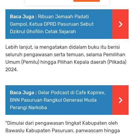
Baca Juga :
Ribuan Jemaah Padati
Gempol, Ketua DPRD Pasuruan Sebut
Dzikrul Ghofilin Cetak Sejarah
Lebih lanjut, ia mengatakan didalam buku itu berisi
seluruh pengawasan serta temuan, selama Pemilihan
Umum (Pemilu) hingga Pilihan Kepala daerah (Pilkada)
2024.
Baca Juga :
Gelar Podcast di Cafe Kopirex,
BNN Pasuruan Rangkul Generasi Muda
Perangi Narkoba
"Dimulai dari pengawasan tingkat Kabupaten oleh
Bawaslu Kabupaten Pasuruan, panwascam hingga