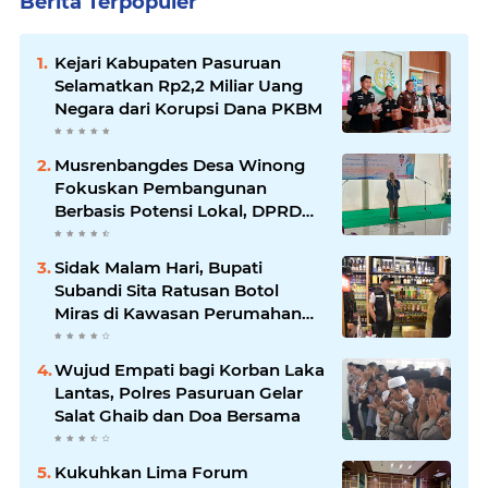
Berita Terpopuler
Kejari Kabupaten Pasuruan
Selamatkan Rp2,2 Miliar Uang
Negara dari Korupsi Dana PKBM
Musrenbangdes Desa Winong
Fokuskan Pembangunan
Berbasis Potensi Lokal, DPRD
Optimistis Meski Dihantam
Efisiensi Anggaran
Sidak Malam Hari, Bupati
Subandi Sita Ratusan Botol
Miras di Kawasan Perumahan
Sidoarjo
Wujud Empati bagi Korban Laka
Lantas, Polres Pasuruan Gelar
Salat Ghaib dan Doa Bersama
Kukuhkan Lima Forum