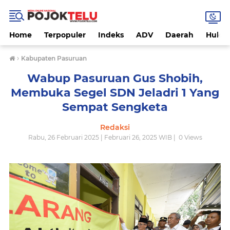
Home
Terpopuler
Indeks
ADV
Daerah
Hukri
›
Kabupaten Pasuruan
Wabup Pasuruan Gus Shobih,
Membuka Segel SDN Jeladri 1 Yang
Sempat Sengketa
Redaksi
Rabu, 26 Februari 2025 | Februari 26, 2025 WIB |
0
Views