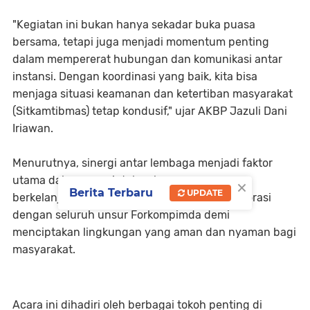
"Kegiatan ini bukan hanya sekadar buka puasa
bersama, tetapi juga menjadi momentum penting
dalam mempererat hubungan dan komunikasi antar
instansi. Dengan koordinasi yang baik, kita bisa
menjaga situasi keamanan dan ketertiban masyarakat
(Sitkamtibmas) tetap kondusif," ujar AKBP Jazuli Dani
Iriawan.
Menurutnya, sinergi antar lembaga menjadi faktor
utama dalam menciptakan keamanan yang
×
Berita Terbaru
UPDATE
berkelanjutan.
Polres Pasuruan siap berkolaborasi
dengan seluruh unsur Forkompimda demi
menciptakan lingkungan yang aman dan nyaman bagi
masyarakat.
Acara ini dihadiri oleh berbagai tokoh penting di