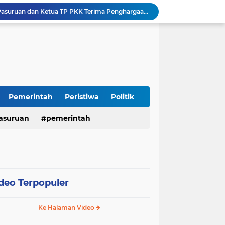
Harganas ke-33 Bupati Pasuruan dan Ketua TP PKK Terima Penghargaan Nasional Bidang Kependudukan
ITS Hibahkan Mesin Pirolisis ke Desa Randupitu Pasuruan, Ubah Sampah Plastik Jadi BBM
Apresiasi UMKM Teh Kumis Kucing, Wabup Mimik Dorong Desa Wonokupang Jadi Percontohan Desa Herbal
Perkuat Sinergi Keumatan, Pemkab Sidoarjo dan PDM Bahas Akselerasi Program Publik
Sambut HUT RI ke-81, Polres Pasuruan Kota Gelar Program SIM C Gratis "AGUS-TUS SAE"
Sidoarjo Berbenah, Sekda Fenny Apridawati Ajak Seluruh OPD Tingkatkan Akuntabilitas Publik
Wakil Bupati Sidoarjo Serahkan Kartu BPJS Ketenagakerjaan untuk Puluhan Ribu Pekerja Rentan
Terjaring Razia Forkopimda, Tiga Penjual Miras Ilegal di Sidoarjo Divonis Bersalah
Pemerintah
Peristiwa
Politik
Polres Mojokerto Imbau Masyarakat Tidak Gunakan Sepeda Listrik di Jalan Raya
asuruan
pemerintah
Insiden Peluru Nyasar, Warga 10 Desa Lekok dan Nguling Gelar Audensi dengan Bupati Pasuruan
deo Terpopuler
Ke Halaman Video