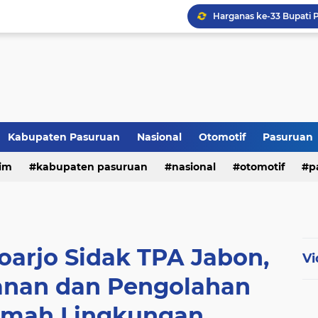
Kabupaten Pasuruan
Nasional
Otomotif
Pasuruan
im
kabupaten pasuruan
nasional
otomotif
p
tni - polri
tni-polri
oarjo Sidak TPA Jabon,
Vi
anan dan Pengolahan
mah Lingkungan