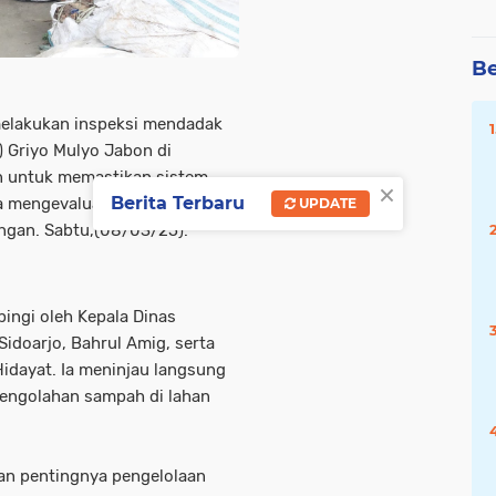
Be
 melakukan inspeksi mendadak
 Griyo Mulyo Jabon di
n untuk memastikan sistem
×
Berita Terbaru
a mengevaluasi langkah-
UPDATE
ngan. Sabtu,(08/03/25).
ingi oleh Kepala Dinas
idoarjo, Bahrul Amig, serta
Hidayat. Ia meninjau langsung
engolahan sampah di lahan
n pentingnya pengelolaan