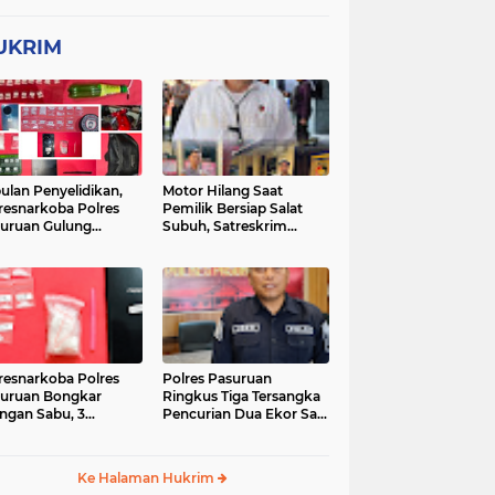
UKRIM
ulan Penyelidikan,
Motor Hilang Saat
resnarkoba Polres
Pemilik Bersiap Salat
uruan Gulung
Subuh, Satreskrim
ingan Narkoba di 3
Polres Pasuruan Kota
asi
Berhasil Bekuk Pelaku
resnarkoba Polres
Polres Pasuruan
uruan Bongkar
Ringkus Tiga Tersangka
ingan Sabu, 3
Pencurian Dua Ekor Sapi
gedar Ditangkap
di Tutur
Ke Halaman Hukrim