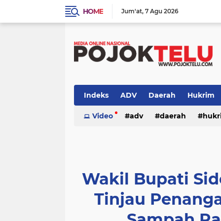
HOME
Jum'at
7 Agu 2026
Indeks
ADV
Daerah
Hukrim
Sidoarjo
Video
TNI - POLRI
adv
daerah
TNI-POLRI
hukr
peristiwa
politik
sidoarjo
Wakil Bupati Sid
Tinjau Penang
Sampah Ra