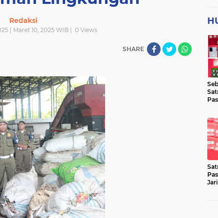
H
Redaksi
025 | Maret 10, 2025 WIB |
0
Views
SHARE
Seb
Sat
Pas
Jar
Lok
Sat
Pas
Jar
Pen