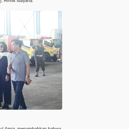
. Mimik Idayana.
hrul Amig, menambahkan bahwa