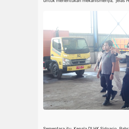
untuk menentukan mekanismenya,” jelas Hj
Sementara itu, Kepala DLHK Sidoarjo, Ba