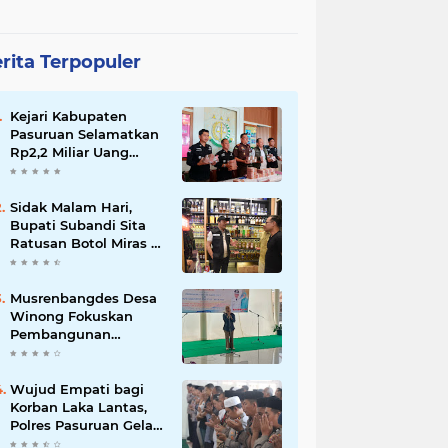
rita Terpopuler
Kejari Kabupaten
Pasuruan Selamatkan
Rp2,2 Miliar Uang
Negara dari Korupsi
Dana PKBM
Sidak Malam Hari,
Bupati Subandi Sita
Ratusan Botol Miras di
Kawasan Perumahan
Sidoarjo
Musrenbangdes Desa
Winong Fokuskan
Pembangunan
Berbasis Potensi Lokal,
DPRD Optimistis
Meski Dihantam
Wujud Empati bagi
Efisiensi Anggaran
Korban Laka Lantas,
Polres Pasuruan Gelar
Salat Ghaib dan Doa