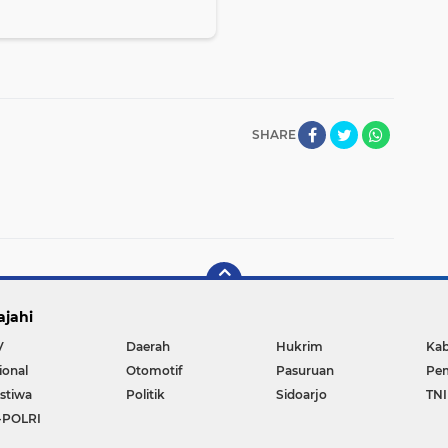
SHARE
ajahi
V
Daerah
Hukrim
Kab
ional
Otomotif
Pasuruan
Pem
istiwa
Politik
Sidoarjo
TNI
-POLRI