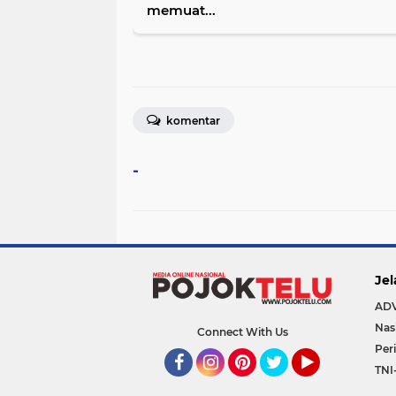
memuat...
komentar
-
Jel
AD
Nas
Connect With Us
Per
TNI
Facebook
Instagram
Pinterest
Twitter
YouTube