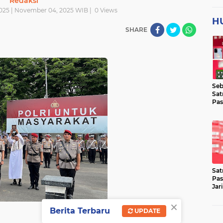
Redaksi
025 | November 04, 2025 WIB |
0
Views
H
SHARE
Seb
Sat
Pas
Jar
Lok
Sat
Pas
Jar
Pen
×
Berita Terbaru
UPDATE