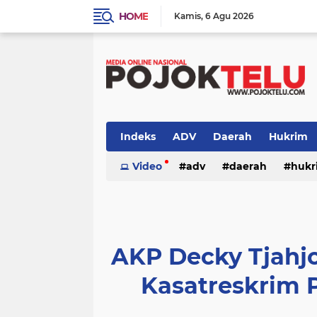
HOME
Kamis
6 Agu 2026
Indeks
ADV
Daerah
Hukrim
Sidoarjo
Video
TNI - POLRI
adv
daerah
TNI-POLRI
hukr
peristiwa
politik
sidoarjo
AKP Decky Tjahj
Kasatreskrim 