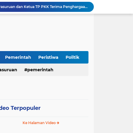
Harganas ke-33 Bupati Pasuruan dan Ketua TP PKK Terima Penghargaan Nasional Bidang Kependudukan
ITS Hibahkan Mesin Pirolisis ke Desa Randupitu Pasuruan, Ubah Sampah Plastik Jadi BBM
Apresiasi UMKM Teh Kumis Kucing, Wabup Mimik Dorong Desa Wonokupang Jadi Percontohan Desa Herbal
Perkuat Sinergi Keumatan, Pemkab Sidoarjo dan PDM Bahas Akselerasi Program Publik
Sambut HUT RI ke-81, Polres Pasuruan Kota Gelar Program SIM C Gratis "AGUS-TUS SAE"
Sidoarjo Berbenah, Sekda Fenny Apridawati Ajak Seluruh OPD Tingkatkan Akuntabilitas Publik
Wakil Bupati Sidoarjo Serahkan Kartu BPJS Ketenagakerjaan untuk Puluhan Ribu Pekerja Rentan
Terjaring Razia Forkopimda, Tiga Penjual Miras Ilegal di Sidoarjo Divonis Bersalah
Pemerintah
Peristiwa
Politik
Polres Mojokerto Imbau Masyarakat Tidak Gunakan Sepeda Listrik di Jalan Raya
asuruan
pemerintah
Insiden Peluru Nyasar, Warga 10 Desa Lekok dan Nguling Gelar Audensi dengan Bupati Pasuruan
deo Terpopuler
Ke Halaman Video