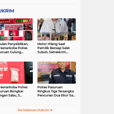
UKRIM
ulan Penyelidikan,
Motor Hilang Saat
resnarkoba Polres
Pemilik Bersiap Salat
uruan Gulung
Subuh, Satreskrim
ingan Narkoba di 3
Polres Pasuruan Kota
asi
Berhasil Bekuk Pelaku
resnarkoba Polres
Polres Pasuruan
uruan Bongkar
Ringkus Tiga Tersangka
ingan Sabu, 3
Pencurian Dua Ekor Sapi
gedar Ditangkap
di Tutur
Ke Halaman Hukrim