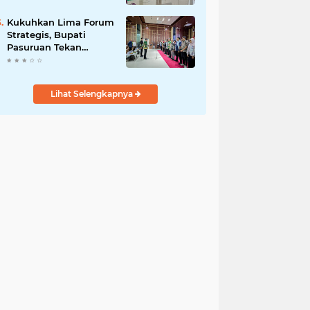
DPRD Optimistis
Meski Dihantam
Kukuhkan Lima Forum
Efisiensi Anggaran
Strategis, Bupati
Pasuruan Tekan
Pentingnya Program
Nyata untuk Rakyat
Lihat Selengkapnya