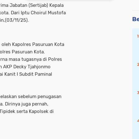
ima Jabatan (Sertijab) Kepala
ota. Dari Iptu Choirul Mustofa
Be
n,(03/11/25).
g oleh Kapolres Pasuruan Kota
olres Pasuruan Kota.
urna masa tugasnya di Polres
leh AKP Decky Tjahjonmo
i Kanit I Subdit Paminal
jelaskan sebelum penugasan
. Dirinya juga pernah,
Tipidek serta Kapolsek di