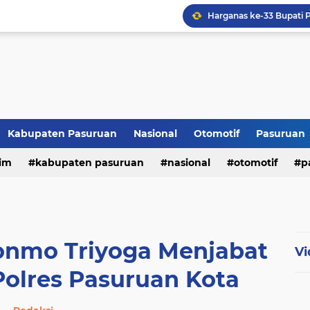
Kabupaten Pasuruan
Nasional
Otomotif
Pasuruan
im
kabupaten pasuruan
nasional
otomotif
p
tni - polri
tni-polri
onmo Triyoga Menjabat
Vi
Polres Pasuruan Kota