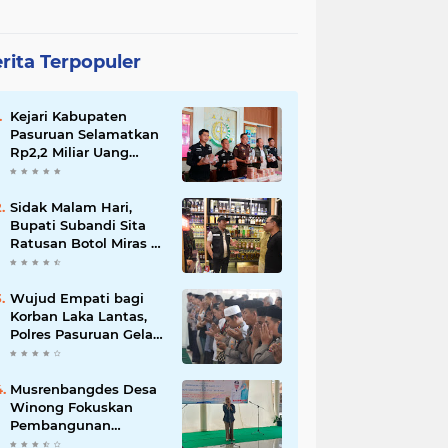
rita Terpopuler
Kejari Kabupaten
Pasuruan Selamatkan
Rp2,2 Miliar Uang
Negara dari Korupsi
Dana PKBM
Sidak Malam Hari,
Bupati Subandi Sita
Ratusan Botol Miras di
Kawasan Perumahan
Sidoarjo
Wujud Empati bagi
Korban Laka Lantas,
Polres Pasuruan Gelar
Salat Ghaib dan Doa
Bersama
Musrenbangdes Desa
Winong Fokuskan
Pembangunan
Berbasis Potensi Lokal,