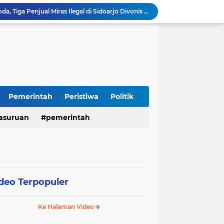
Terjaring Razia Forkopimda, Tiga Penjual Miras Ilegal di Sidoarjo Divonis Bersalah
Polres Mojokerto Imbau Masyarakat Tidak Gunakan Sepeda Listrik di Jalan Raya
Insiden Peluru Nyasar, Warga 10 Desa Lekok dan Nguling Gelar Audensi dengan Bupati Pasuruan
Harganas ke-33 Bupati Pasuruan dan Ketua TP PKK Terima Penghargaan Nasional Bidang Kependudukan
Polres Pasuruan Pastikan Kasus Laka Lantas Gempol 2017 Telah Inkracht dan Selesai Prosedur
Warga Watuprapat Nguling Bernapas Lega, Jalan Poros Kabupaten Mulai Dipaving Setelah Belasan Tahun Rusak
LPA dan GM FKPPI Pasuruan Kawal Ketat Kasasi Sengketa Hak Asuh Anak di MA
Sambut HUT RI ke-81, Polres Pasuruan Kota Gelar Program SIM C Gratis "AGUS-TUS SAE"
Pemerintah
Peristiwa
Politik
Sidoarjo Berbenah, Sekda Fenny Apridawati Ajak Seluruh OPD Tingkatkan Akuntabilitas Publik
asuruan
pemerintah
Wakil Bupati Sidoarjo Serahkan Kartu BPJS Ketenagakerjaan untuk Puluhan Ribu Pekerja Rentan
deo Terpopuler
Ke Halaman Video