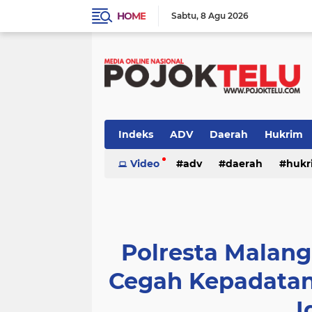
HOME
Sabtu
8 Agu 2026
Indeks
ADV
Daerah
Hukrim
Sidoarjo
Video
TNI - POLRI
adv
daerah
TNI-POLRI
hukr
peristiwa
politik
sidoarjo
Polresta Malang
Cegah Kepadatan
I