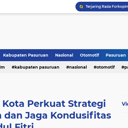
Kabupaten Pasuruan
Nasional
Otomotif
Pasuruan
im
kabupaten pasuruan
nasional
otomotif
p
tni - polri
tni-polri
 Kota Perkuat Strategi
Vi
 dan Jaga Kondusifitas
dul Fitri