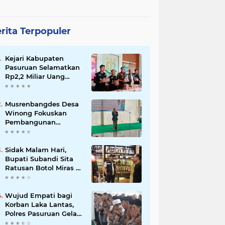
rita Terpopuler
Kejari Kabupaten
Pasuruan Selamatkan
Rp2,2 Miliar Uang
Negara dari Korupsi
Dana PKBM
Musrenbangdes Desa
Winong Fokuskan
Pembangunan
Berbasis Potensi Lokal,
DPRD Optimistis
Meski Dihantam
Sidak Malam Hari,
Efisiensi Anggaran
Bupati Subandi Sita
Ratusan Botol Miras di
Kawasan Perumahan
Sidoarjo
Wujud Empati bagi
Korban Laka Lantas,
Polres Pasuruan Gelar
Salat Ghaib dan Doa