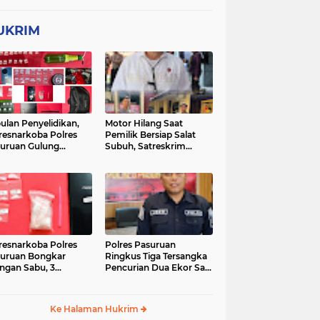
UKRIM
ulan Penyelidikan,
Motor Hilang Saat
resnarkoba Polres
Pemilik Bersiap Salat
uruan Gulung
Subuh, Satreskrim
ingan Narkoba di 3
Polres Pasuruan Kota
asi
Berhasil Bekuk Pelaku
resnarkoba Polres
Polres Pasuruan
uruan Bongkar
Ringkus Tiga Tersangka
ingan Sabu, 3
Pencurian Dua Ekor Sapi
gedar Ditangkap
di Tutur
Ke Halaman Hukrim