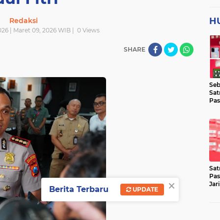
H
Redaksi
026 | Maret 09, 2026 WIB |
0
Views
SHARE
Seb
Sat
Pas
Jar
Lok
Sat
Pas
×
Jar
Berita Terbaru
UPDATE
Pen