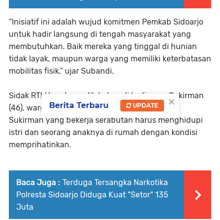
“Inisiatif ini adalah wujud komitmen Pemkab Sidoarjo
untuk hadir langsung di tengah masyarakat yang
membutuhkan. Baik mereka yang tinggal di hunian
tidak layak, maupun warga yang memiliki keterbatasan
mobilitas fisik,” ujar Subandi.
Sidak RTLH pertama dilakukan di kediaman Sukirman
×
Berita Terbaru
UPDATE
(46), warga Dusun Dermo, Desa Candinegoro.
Sukirman yang bekerja serabutan harus menghidupi
istri dan seorang anaknya di rumah dengan kondisi
memprihatinkan.
Baca Juga :
Terduga Tersangka Narkotika
Polresta Sidoarjo Diduga Kuat "Setor" 135
Juta