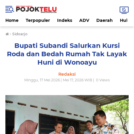
Home
Terpopuler
Indeks
ADV
Daerah
Hukri
›
Sidoarjo
Bupati Subandi Salurkan Kursi
Roda dan Bedah Rumah Tak Layak
Huni di Wonoayu
Redaksi
Minggu, 17 Mei 2026 | Mei 17, 2026 WIB |
0
Views