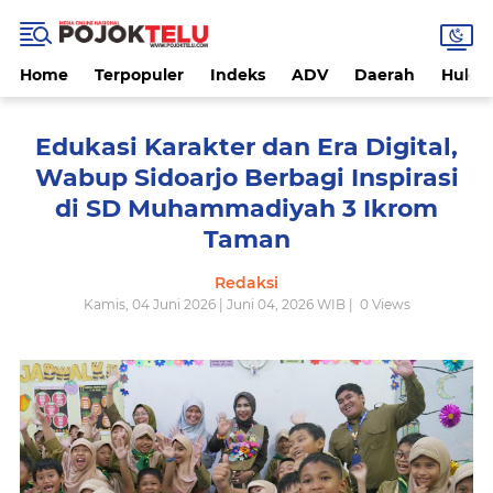
Home
Terpopuler
Indeks
ADV
Daerah
Hukri
Edukasi Karakter dan Era Digital,
Wabup Sidoarjo Berbagi Inspirasi
di SD Muhammadiyah 3 Ikrom
Taman
Redaksi
Kamis, 04 Juni 2026 | Juni 04, 2026 WIB |
0
Views