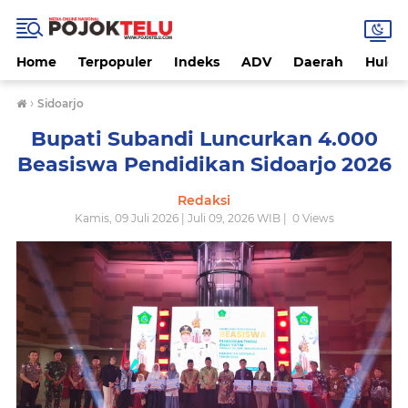
Home
Terpopuler
Indeks
ADV
Daerah
Hukri
›
Sidoarjo
Bupati Subandi Luncurkan 4.000
Beasiswa Pendidikan Sidoarjo 2026
Redaksi
Kamis, 09 Juli 2026 | Juli 09, 2026 WIB |
0
Views