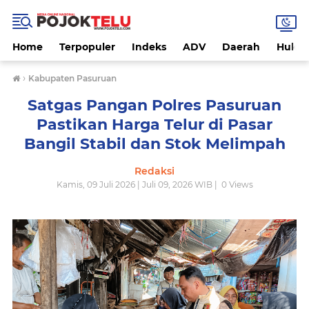
Home
Terpopuler
Indeks
ADV
Daerah
Hukri
›
Kabupaten Pasuruan
Satgas Pangan Polres Pasuruan
Pastikan Harga Telur di Pasar
Bangil Stabil dan Stok Melimpah
Redaksi
Kamis, 09 Juli 2026 | Juli 09, 2026 WIB |
0
Views