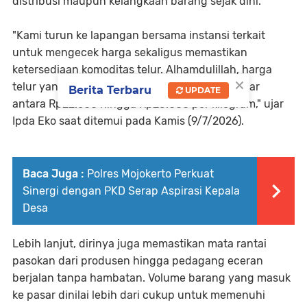
distribusi maupun kelangkaan barang sejak dini.
"Kami turun ke lapangan bersama instansi terkait
untuk mengecek harga sekaligus memastikan
ketersediaan komoditas telur. Alhamdulillah, harga
×
telur yang dijual oleh pedagang saat ini berkisar
Berita Terbaru
UPDATE
antara Rp22.500 hingga Rp23.000 per kilogram," ujar
Ipda Eko saat ditemui pada Kamis (9/7/2026).
Baca Juga :
Polres Mojokerto Perkuat
Sinergi dengan PKD Serap Aspirasi Kepala
Desa
Lebih lanjut, dirinya juga memastikan mata rantai
pasokan dari produsen hingga pedagang eceran
berjalan tanpa hambatan. Volume barang yang masuk
ke pasar dinilai lebih dari cukup untuk memenuhi