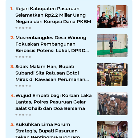
Kejari Kabupaten Pasuruan
Selamatkan Rp2,2 Miliar Uang
Negara dari Korupsi Dana PKBM
Musrenbangdes Desa Winong
Fokuskan Pembangunan
Berbasis Potensi Lokal, DPRD
Optimistis Meski Dihantam
Efisiensi Anggaran
Sidak Malam Hari, Bupati
Subandi Sita Ratusan Botol
Miras di Kawasan Perumahan
Sidoarjo
Wujud Empati bagi Korban Laka
Lantas, Polres Pasuruan Gelar
Salat Ghaib dan Doa Bersama
Kukuhkan Lima Forum
Strategis, Bupati Pasuruan
Tekan Pentingnya Program