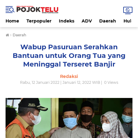
Home
Terpopuler
Indeks
ADV
Daerah
Hukri
›
Daerah
Wabup Pasuruan Serahkan
Bantuan untuk Orang Tua yang
Meninggal Terseret Banjir
Redaksi
Rabu, 12 Januari 2022 | Januari 12, 2022 WIB |
0
Views