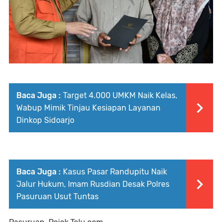
Baca Juga :
Target 4.000 UMKM Naik Kelas,
Wabup Mimik Tinjau Kesiapan Layanan
Dinkop Sidoarjo
Baca Juga :
Kasus Pasar Randupitu Naik
Jalur Hukum, Imam Rusdian Desak Polres
Pasuruan Usut Tuntas