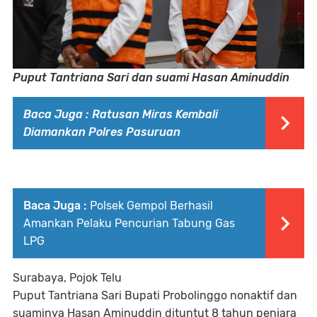
Puput Tantriana Sari dan suami Hasan Aminuddin
Baca Juga :
Ratusan Miras Kembali
Diamankan Polres Pasuruan
Baca Juga :
Polsek Gempol Berhasil
Amankan Pelaku Pencurian Tabung Gas
LPG
Surabaya, Pojok Telu
Puput Tantriana Sari Bupati Probolinggo nonaktif dan
suaminya Hasan Aminuddin dituntut 8 tahun penjara