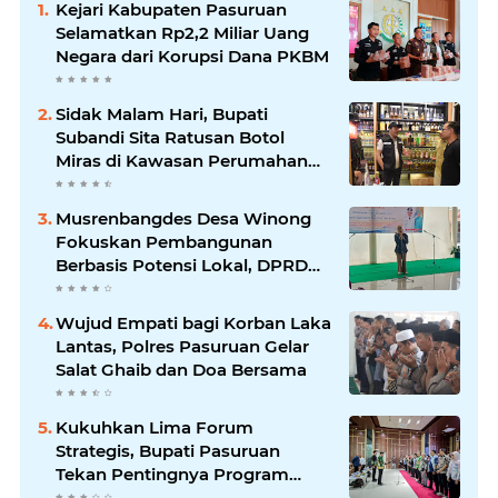
Kejari Kabupaten Pasuruan
Selamatkan Rp2,2 Miliar Uang
Negara dari Korupsi Dana PKBM
Sidak Malam Hari, Bupati
Subandi Sita Ratusan Botol
Miras di Kawasan Perumahan
Sidoarjo
Musrenbangdes Desa Winong
Fokuskan Pembangunan
Berbasis Potensi Lokal, DPRD
Optimistis Meski Dihantam
Efisiensi Anggaran
Wujud Empati bagi Korban Laka
Lantas, Polres Pasuruan Gelar
Salat Ghaib dan Doa Bersama
Kukuhkan Lima Forum
Strategis, Bupati Pasuruan
Tekan Pentingnya Program
Nyata untuk Rakyat