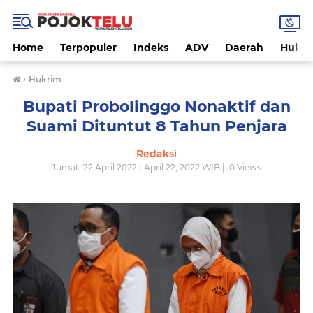
Home
Terpopuler
Indeks
ADV
Daerah
Hukri
›
Hukrim
Bupati Probolinggo Nonaktif dan
Suami Dituntut 8 Tahun Penjara
Redaksi
Jumat, 22 April 2022 | April 22, 2022 WIB |
0
Views