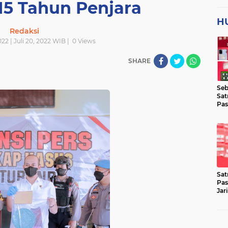
5 Tahun Penjara
H
Redaksi
022 | Juli 20, 2022 WIB |
0
Views
SHARE
Seb
Sat
Pas
Jar
Lok
Sat
Pas
Jar
Pen