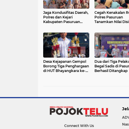
Jaga Kondusifitas Daerah,
Cegah Kenakalan R
Polres dan Kejari
Polres Pasuruan
Kabupaten Pasuruan
Tanamkan Nilai Disi
Komitmen Jalin Sinergi
Bagi Ratusan Siswa
Pasuruan
Desa Kejapanan Gempol
Dua dari Tiga Pelak
Borong Tiga Penghargaan
Begal Sadis di Pasu
di HUT Bhayangkara ke-
Berhasil Ditangkap
80
Jel
AD
Nas
Connect With Us