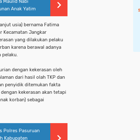
a Maulid Nabi
nan Anak Yatim
lanjut usia) bernama Fatima
ar Kecamatan Jangkar
erasan yang dilakukan pelaku
orban karena berawal adanya
 pelaku.
urian dengan kekerasan oleh
laman dari hasil olah TKP dan
ian penyidik ditemukan fakta
 dengan kekerasan akan tetapi
ak korban) sebagai
as Polres Pasuruan
ah Kabupaten