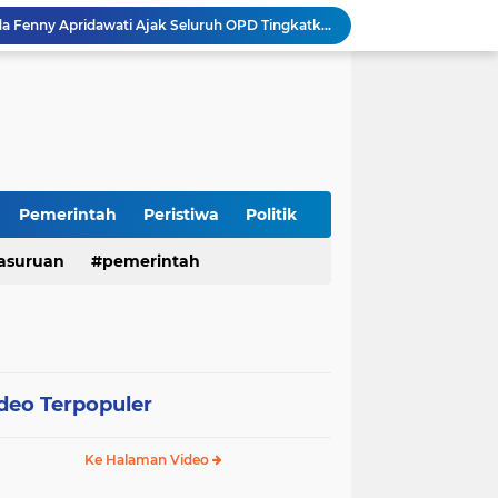
Sidoarjo Berbenah, Sekda Fenny Apridawati Ajak Seluruh OPD Tingkatkan Akuntabilitas Publik
Wakil Bupati Sidoarjo Serahkan Kartu BPJS Ketenagakerjaan untuk Puluhan Ribu Pekerja Rentan
Terjaring Razia Forkopimda, Tiga Penjual Miras Ilegal di Sidoarjo Divonis Bersalah
Polres Mojokerto Imbau Masyarakat Tidak Gunakan Sepeda Listrik di Jalan Raya
Insiden Peluru Nyasar, Warga 10 Desa Lekok dan Nguling Gelar Audensi dengan Bupati Pasuruan
Harganas ke-33 Bupati Pasuruan dan Ketua TP PKK Terima Penghargaan Nasional Bidang Kependudukan
ITS Hibahkan Mesin Pirolisis ke Desa Randupitu Pasuruan, Ubah Sampah Plastik Jadi BBM
Apresiasi UMKM Teh Kumis Kucing, Wabup Mimik Dorong Desa Wonokupang Jadi Percontohan Desa Herbal
Pemerintah
Peristiwa
Politik
Perkuat Sinergi Keumatan, Pemkab Sidoarjo dan PDM Bahas Akselerasi Program Publik
asuruan
pemerintah
Sambut HUT RI ke-81, Polres Pasuruan Kota Gelar Program SIM C Gratis "AGUS-TUS SAE"
deo Terpopuler
Ke Halaman Video