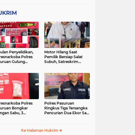
UKRIM
ulan Penyelidikan,
Motor Hilang Saat
resnarkoba Polres
Pemilik Bersiap Salat
uruan Gulung
Subuh, Satreskrim
ingan Narkoba di 3
Polres Pasuruan Kota
asi
Berhasil Bekuk Pelaku
resnarkoba Polres
Polres Pasuruan
uruan Bongkar
Ringkus Tiga Tersangka
ingan Sabu, 3
Pencurian Dua Ekor Sapi
gedar Ditangkap
di Tutur
Ke Halaman Hukrim