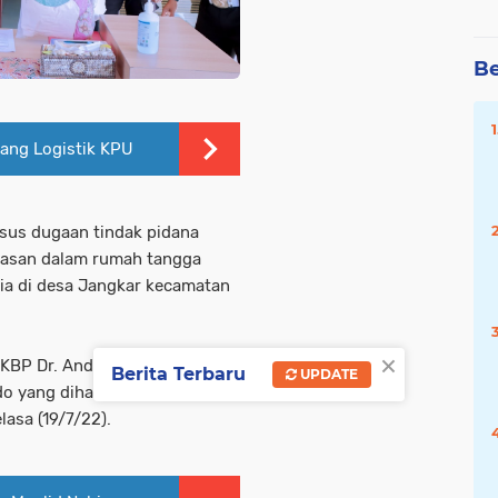
Be
ang Logistik KPU
sus dugaan tindak pidana
rasan dalam rumah tangga
ia di desa Jangkar kecamatan
×
KBP Dr. Andi Sinjaya dalam
Berita Terbaru
UPDATE
do yang dihadiri sejumlah awak
asa (19/7/22).