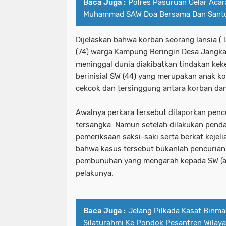
Baca Juga :
Polres Pasuruan Gelar Acar
Muhammad SAW Doa Bersama Dan Santu
Dijelaskan bahwa korban seorang lansia ( 
(74) warga Kampung Beringin Desa Jangk
meninggal dunia diakibatkan tindakan kek
berinisial SW (44) yang merupakan anak k
cekcok dan tersinggung antara korban dan
Awalnya perkara tersebut dilaporkan penc
tersangka. Namun setelah dilakukan penda
pemeriksaan saksi-saki serta berkat kejel
bahwa kasus tersebut bukanlah pencurian
pembunuhan yang mengarah kepada SW (an
pelakunya.
Baca Juga :
Jelang Pilkada Kasat Binm
Silaturahmi Ke Pondok Pesantren Wilay