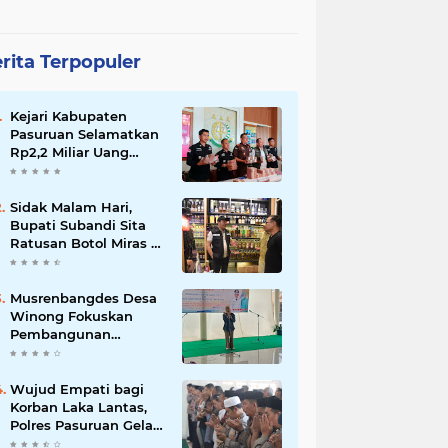
rita Terpopuler
Kejari Kabupaten
Pasuruan Selamatkan
Rp2,2 Miliar Uang
Negara dari Korupsi
Dana PKBM
Sidak Malam Hari,
Bupati Subandi Sita
Ratusan Botol Miras di
Kawasan Perumahan
Sidoarjo
Musrenbangdes Desa
Winong Fokuskan
Pembangunan
Berbasis Potensi Lokal,
DPRD Optimistis
Meski Dihantam
Wujud Empati bagi
Efisiensi Anggaran
Korban Laka Lantas,
Polres Pasuruan Gelar
Salat Ghaib dan Doa