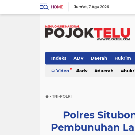
HOME
Jum'at
7 Agu 2026
Indeks
ADV
Daerah
Hukrim
Sidoarjo
Video
TNI - POLRI
adv
daerah
TNI-POLRI
hukr
peristiwa
politik
sidoarjo
›
TNI-POLRI
Polres Situbo
Pembunuhan Lan