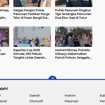
emaja,
Satgas Pangan Polres
Polres Pasuruan Ringkus
Pasuruan Pastikan Harga
Tiga Tersangka Pencurian
plin
Telur di Pasar Bangil Stabil
Dua Ekor Sapi di Tutur
 MAN 1
dan Stok Melimpah
u
Kapolres Cup 2026
Harkamtibmas, Polresta
ruan
Dimulai, 260 Pebulu
Sidoarjo Maksimalkan
Tangkis Lintas Daerah
Patroli Polwan Jenggala
Banjiri Pasuruan
Presisi
ajahi
V
Daerah
Hukrim
Kab
ional
Otomotif
Pasuruan
Pem