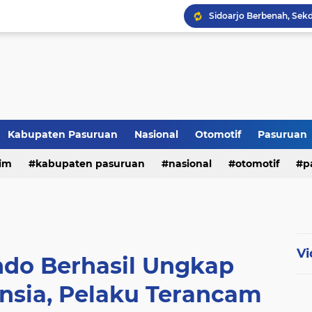
Kabupaten Pasuruan
Nasional
Otomotif
Pasuruan
im
kabupaten pasuruan
nasional
otomotif
p
tni - polri
tni-polri
Vi
ndo Berhasil Ungkap
sia, Pelaku Terancam