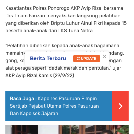
Kasatlantas Polres Ponorogo AKP Ayip Rizal bersama
Drs. Imam Fauzan menyaksikan langsung pelatihan
yang diberikan oleh Briptu Luhur Ainul Fikri kepada 15
peserta anak-anak dari LKS Tuna Netra.
“Pelatihan diberikan kepada anak-anak bagaimana
memainkan alat-alat musik reog mulai dari, kendang,
×
Berita Terbaru
UPDATE
gong, kenong, sompret, angklung, ketipung dengan
alat peraga seperti dadak merak dan pentulan,” ujar
AKP Ayip Rizal,Kamis (29/9/22)
Baca Juga :
Kapolres Pasuruan Pimpin
Sertijab Pejabat Utama Polres Pasuruan
Dan Kapolsek Jajaran