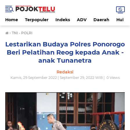
Home
Terpopuler
Indeks
ADV
Daerah
Hukri
›
TNI - POLRI
Lestarikan Budaya Polres Ponorogo
Beri Pelatihan Reog kepada Anak -
anak Tunanetra
Redaksi
Kamis, 29 September 2022 | September 29, 2022 WIB |
0
Views