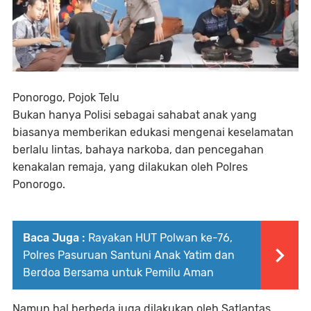
Ponorogo, Pojok Telu
Bukan hanya Polisi sebagai sahabat anak yang
biasanya memberikan edukasi mengenai keselamatan
berlalu lintas, bahaya narkoba, dan pencegahan
kenakalan remaja, yang dilakukan oleh Polres
Ponorogo.
Baca Juga :
Rayakan HUT Polwan ke-76,
Polres Pasuruan Santuni Anak Yatim dan
Berdoa Bersama untuk Pemilu Aman
Namun hal berbeda juga dilakukan oleh Satlantas