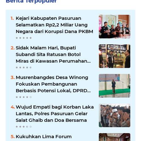
Berita Terpopuler
Kejari Kabupaten Pasuruan
Selamatkan Rp2,2 Miliar Uang
Negara dari Korupsi Dana PKBM
Sidak Malam Hari, Bupati
Subandi Sita Ratusan Botol
Miras di Kawasan Perumahan
Sidoarjo
Musrenbangdes Desa Winong
Fokuskan Pembangunan
Berbasis Potensi Lokal, DPRD
Optimistis Meski Dihantam
Efisiensi Anggaran
Wujud Empati bagi Korban Laka
Lantas, Polres Pasuruan Gelar
Salat Ghaib dan Doa Bersama
Kukuhkan Lima Forum