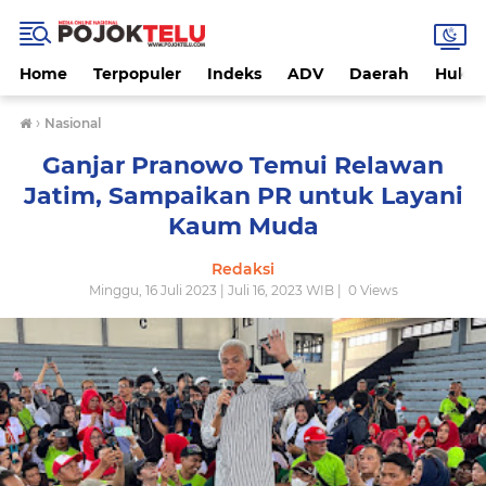
Home
Terpopuler
Indeks
ADV
Daerah
Hukri
›
Nasional
Ganjar Pranowo Temui Relawan
Jatim, Sampaikan PR untuk Layani
Kaum Muda
Redaksi
Minggu, 16 Juli 2023 | Juli 16, 2023 WIB |
0
Views