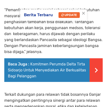
“Pemanfaatan media sosial sebagai solusi kebutuhan
×
Berita Terbaru
UPDATE
masyarakat semisal untuk jualan biar dapat
penghasilan tambahan bisa dilakukan. Tantangan
kebutuhan akan kerja, penggunaan medsos, toleransi
dan keberagaman, harus dijawab dengan perilaku
yang berlandaskan Pancasila sebagai ideologi Bangsa.
Dengan Pancasila jaminan keberlangsungan bangsa
bisa dijaga,” jelasnya.
Baca Juga :
Komitmen Perumda Delta Tirta
Sidoarjo Untuk Menyediakan Air Berkualitas
Bagi Pelanggan
Terkait dukungan para relawan tidak bosannya Ganjar
mengingatkan pentingnya sinergi antar para relawan
serta mengedepankan moral, etika dan keteladanan