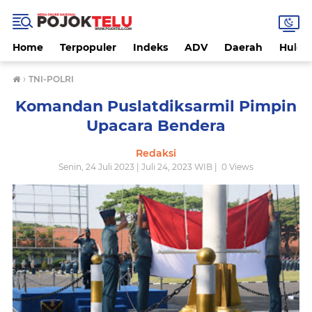
Home
Terpopuler
Indeks
ADV
Daerah
Hukri
›
TNI-POLRI
Komandan Puslatdiksarmil Pimpin
Upacara Bendera
Redaksi
Senin, 24 Juli 2023 | Juli 24, 2023 WIB |
0
Views