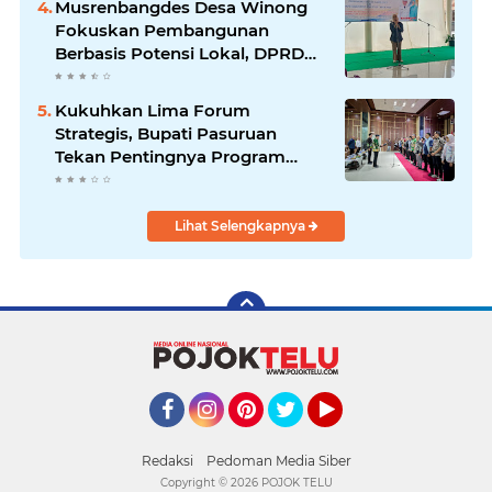
Musrenbangdes Desa Winong
Fokuskan Pembangunan
Berbasis Potensi Lokal, DPRD
Optimistis Meski Dihantam
Efisiensi Anggaran
Kukuhkan Lima Forum
Strategis, Bupati Pasuruan
Tekan Pentingnya Program
Nyata untuk Rakyat
Lihat Selengkapnya
Facebook
Instagram
Pinterest
Twitter
YouTube
Redaksi
Pedoman Media Siber
Copyright ©
2026 POJOK TELU