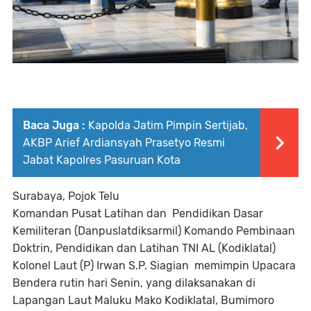
Baca Juga :
Kapolda Jatim Pimpin Sertijab,
AKBP Arief Ardiansyah Prasetyo Resmi
Jabat Kapolres Pasuruan Kota
Surabaya, Pojok Telu
Komandan Pusat Latihan dan Pendidikan Dasar
Kemiliteran (Danpuslatdiksarmil) Komando Pembinaan
Doktrin, Pendidikan dan Latihan TNI AL (Kodiklatal)
Kolonel Laut (P) Irwan S.P. Siagian memimpin Upacara
Bendera rutin hari Senin, yang dilaksanakan di
Lapangan Laut Maluku Mako Kodiklatal, Bumimoro