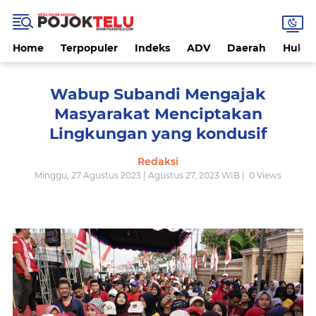
Home
Terpopuler
Indeks
ADV
Daerah
Hukri
Wabup Subandi Mengajak
Masyarakat Menciptakan
Lingkungan yang kondusif
Redaksi
Minggu, 27 Agustus 2023 | Agustus 27, 2023 WIB |
0
Views