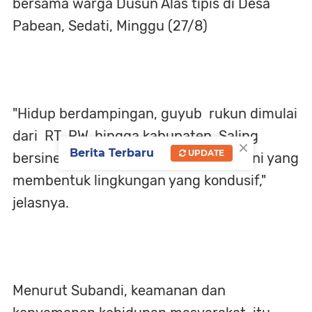
bersama warga Dusun Alas tipis di Desa
Pabean, Sedati, Minggu (27/8)
"Hidup berdampingan, guyub rukun dimulai
dari RT, RW, hingga kabupaten. Saling
×
Berita Terbaru
UPDATE
bersinergi dalam pembangunan, hal ini yang
membentuk lingkungan yang kondusif,"
jelasnya.
Menurut Subandi, keamanan dan