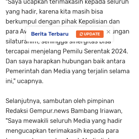
"Saya ucapkan terimakasih kepada seluruh
yang hadir, karena kita masih bisa
berkumpul dengan pihak Kepolisian dan
×
para Awak Media untuk menjalin hubungan
Berita Terbaru
UPDATE
silaturahim, sehingga sinergitas bisa
tercapai menjelang Pemilu Serentak 2024.
Dan saya harapkan hubungan baik antara
Pemerintah dan Media yang terjalin selama
ini," ucapnya.
Selanjutnya, sambutan oleh pimpinan
Redaksi Gempur.news Bambang Iriawan,
"Saya mewakili seluruh Media yang hadir
mengucapkan terimakasih kepada para