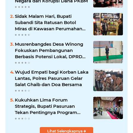
Negara dari Korupsi Dana PKBM
Sidak Malam Hari, Bupati
Subandi Sita Ratusan Botol
Miras di Kawasan Perumahan
Sidoarjo
Musrenbangdes Desa Winong
Fokuskan Pembangunan
Berbasis Potensi Lokal, DPRD
Optimistis Meski Dihantam
Efisiensi Anggaran
Wujud Empati bagi Korban Laka
Lantas, Polres Pasuruan Gelar
Salat Ghaib dan Doa Bersama
Kukuhkan Lima Forum
Strategis, Bupati Pasuruan
Tekan Pentingnya Program
Nyata untuk Rakyat
Lihat Selengkapnya