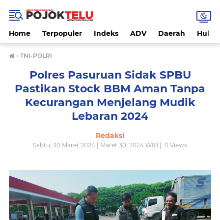
Home
Terpopuler
Indeks
ADV
Daerah
Hukri
›
TNI-POLRI
Polres Pasuruan Sidak SPBU
Pastikan Stock BBM Aman Tanpa
Kecurangan Menjelang Mudik
Lebaran 2024
Redaksi
Sabtu, 30 Maret 2024 | Maret 30, 2024 WIB |
0
Views