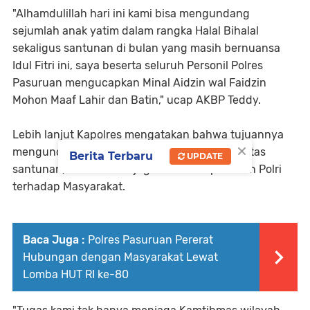
"Alhamdulillah hari ini kami bisa mengundang
sejumlah anak yatim dalam rangka Halal Bihalal
sekaligus santunan di bulan yang masih bernuansa
Idul Fitri ini, saya beserta seluruh Personil Polres
Pasuruan mengucapkan Minal Aidzin wal Faidzin
Mohon Maaf Lahir dan Batin," ucap AKBP Teddy.
Lebih lanjut Kapolres mengatakan bahwa tujuannya
×
mengundang anak yatim selain sebagai rutinitas
Berita Terbaru
UPDATE
santunan, hal tersebut juga bentuk kepedulian Polri
terhadap Masyarakat.
Baca Juga :
Polres Pasuruan Pererat
Hubungan dengan Masyarakat Lewat
Lomba HUT RI ke-80