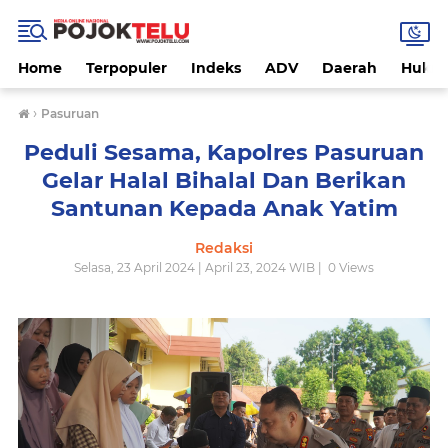
Home
Terpopuler
Indeks
ADV
Daerah
Hukri
›
Pasuruan
Peduli Sesama, Kapolres Pasuruan
Gelar Halal Bihalal Dan Berikan
Santunan Kepada Anak Yatim
Redaksi
Selasa, 23 April 2024 | April 23, 2024 WIB |
0
Views