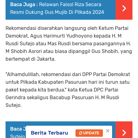
Baca Juga :
Relawan Faisol Riza Secara
Resmi Dukung Gus Mujib Di Pilkada 2024
Rekomendasi diserahkan langsung oleh Ketum Partai
Demokrat, Agus Harimurti Yudhoyono kepada H. M
Rusdi Sutejo atau Mas Rusdi bersama pasangannya H.
M Shobih Asrori atau biasa dipanggil Gus Shobih, yang
bertempat di Jakarta.
"Alhamdulillah, rekomendasi dari DPP Partai Demokrat
untuk Pilkada Kabupaten Pasuruan hari ini turun satu
paket kepada kita berdua," kata Ketua DPC Partai
Gerindra sekaligus Bacabup Pasuruan H. M Rusdi
Sutejo.
×
Baca Juga :
Wakil Ketua DPRD HM Rusdi
Berita Terbaru
UPDATE
Sutejo Hadiri Acara Sedekah Bumi Di Tosari