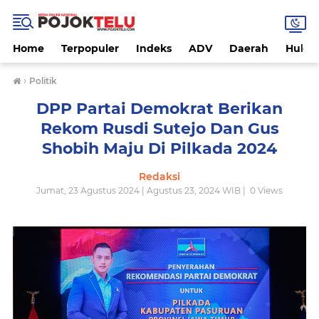
Home
Terpopuler
Indeks
ADV
Daerah
Hukri
›
Politik
DPP Partai Demokrat Berikan
Rekom Rusdi Sutejo Dan Gus
Shobih Maju Di Pilkada 2024
Redaksi
Jumat, 23 Agustus 2024 | Agustus 23, 2024 WIB |
0
Views