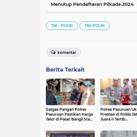
Menutup Pendaftaran Pilkada 2024
TNI - POLRI
TNI-POLRI
komentar
Berita Terkait
Satgas Pangan Polres
Polres Pasuruan Uk
Pasuruan Pastikan Harga
Prestasi di Polda Ja
Telur di Pasar Bangil Stabil
Juara II Tertib
dan Stok Melimpah
Administrasi Pelap
DORS Dan Ungkap 