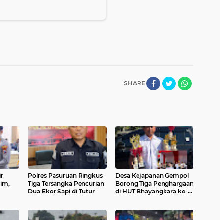
SHARE
ir
Polres Pasuruan Ringkus
Desa Kejapanan Gempol
tim,
Tiga Tersangka Pencurian
Borong Tiga Penghargaan
Dua Ekor Sapi di Tutur
di HUT Bhayangkara ke-
oran
80
Kasus