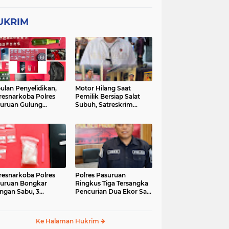
UKRIM
ulan Penyelidikan,
Motor Hilang Saat
resnarkoba Polres
Pemilik Bersiap Salat
uruan Gulung
Subuh, Satreskrim
ingan Narkoba di 3
Polres Pasuruan Kota
asi
Berhasil Bekuk Pelaku
resnarkoba Polres
Polres Pasuruan
uruan Bongkar
Ringkus Tiga Tersangka
ingan Sabu, 3
Pencurian Dua Ekor Sapi
gedar Ditangkap
di Tutur
Ke Halaman Hukrim