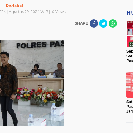
Redaksi
024 | Agustus 29, 2024 WIB |
0
Views
H
SHARE
Seb
Sat
Pas
Jar
Lok
Sat
Pas
Jar
Pen