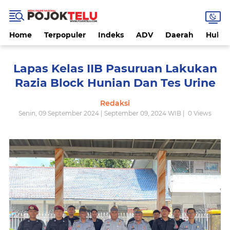
Home
Terpopuler
Indeks
ADV
Daerah
Hukri
Lapas Kelas IIB Pasuruan Lakukan
Razia Block Hunian Dan Tes Urine
Redaksi
Senin, 09 September 2024 | September 09, 2024 WIB |
0
Views