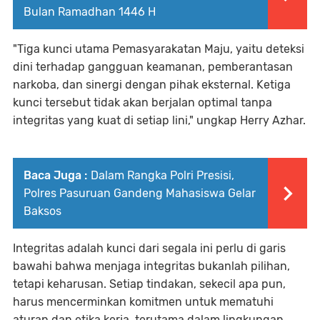
Bulan Ramadhan 1446 H
"Tiga kunci utama Pemasyarakatan Maju, yaitu deteksi
dini terhadap gangguan keamanan, pemberantasan
narkoba, dan sinergi dengan pihak eksternal. Ketiga
kunci tersebut tidak akan berjalan optimal tanpa
integritas yang kuat di setiap lini," ungkap Herry Azhar.
Baca Juga :
Dalam Rangka Polri Presisi,
Polres Pasuruan Gandeng Mahasiswa Gelar
Baksos
Integritas adalah kunci dari segala ini perlu di garis
bawahi bahwa menjaga integritas bukanlah pilihan,
tetapi keharusan. Setiap tindakan, sekecil apa pun,
harus mencerminkan komitmen untuk mematuhi
aturan dan etika kerja, terutama dalam lingkungan