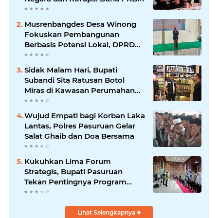
Musrenbangdes Desa Winong
Fokuskan Pembangunan
Berbasis Potensi Lokal, DPRD
Optimistis Meski Dihantam
Efisiensi Anggaran
Sidak Malam Hari, Bupati
Subandi Sita Ratusan Botol
Miras di Kawasan Perumahan
Sidoarjo
Wujud Empati bagi Korban Laka
Lantas, Polres Pasuruan Gelar
Salat Ghaib dan Doa Bersama
Kukuhkan Lima Forum
Strategis, Bupati Pasuruan
Tekan Pentingnya Program
Nyata untuk Rakyat
Lihat Selengkapnya