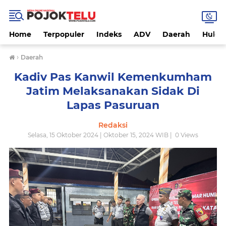
Home
Terpopuler
Indeks
ADV
Daerah
Hukri
›
Daerah
Kadiv Pas Kanwil Kemenkumham
Jatim Melaksanakan Sidak Di
Lapas Pasuruan
Redaksi
Selasa, 15 Oktober 2024 | Oktober 15, 2024 WIB |
0
Views