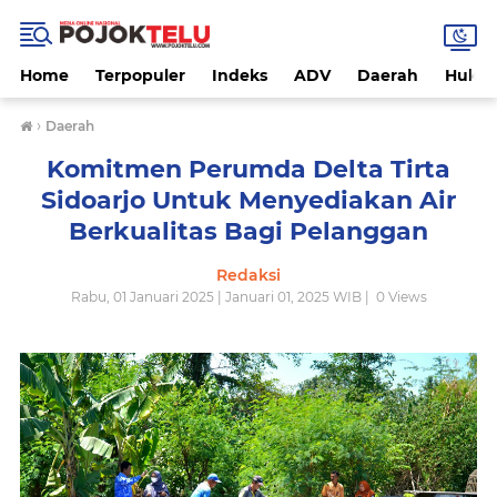
Home
Terpopuler
Indeks
ADV
Daerah
Hukri
›
Daerah
Komitmen Perumda Delta Tirta
Sidoarjo Untuk Menyediakan Air
Berkualitas Bagi Pelanggan
Redaksi
Rabu, 01 Januari 2025 | Januari 01, 2025 WIB |
0
Views