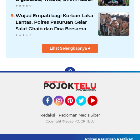
Ketahanan Pangan
Wujud Empati bagi Korban Laka
Lantas, Polres Pasuruan Gelar
Salat Ghaib dan Doa Bersama
Lihat Selengkapnya
Facebook
Instagram
Pinterest
Twitter
YouTube
Redaksi
Pedoman Media Siber
Copyright ©
2026 POJOK TELU
Polres Pasuruan Pastikan Kasu