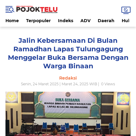
Home
Terpopuler
Indeks
ADV
Daerah
Hukri
Jalin Kebersamaan Di Bulan
Ramadhan Lapas Tulungagung
Menggelar Buka Bersama Dengan
Warga Binaan
Redaksi
Senin, 24 Maret 2025 | Maret 24, 2025 WIB |
0
Views