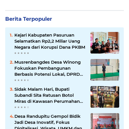
Berita Terpopuler
Kejari Kabupaten Pasuruan
Selamatkan Rp2,2 Miliar Uang
Negara dari Korupsi Dana PKBM
Musrenbangdes Desa Winong
Fokuskan Pembangunan
Berbasis Potensi Lokal, DPRD
Optimistis Meski Dihantam
Efisiensi Anggaran
Sidak Malam Hari, Bupati
Subandi Sita Ratusan Botol
Miras di Kawasan Perumahan
Sidoarjo
Desa Randupitu Gempol Bidik
Jadi Desa Inovatif, Fokus
Digitalisasi, Wisata, UMKM dan