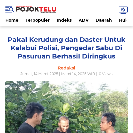
Home
Terpopuler
Indeks
ADV
Daerah
Hukri
Pakai Kerudung dan Daster Untuk
Kelabui Polisi, Pengedar Sabu Di
Pasuruan Berhasil Diringkus
Redaksi
Jumat, 14 Maret 2025 | Maret 14, 2025 WIB |
0
Views