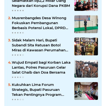
Selamatkan Rp2,2 Miliar Uang
Negara dari Korupsi Dana PKBM
Musrenbangdes Desa Winong
Fokuskan Pembangunan
Berbasis Potensi Lokal, DPRD
Optimistis Meski Dihantam
Efisiensi Anggaran
Sidak Malam Hari, Bupati
Subandi Sita Ratusan Botol
Miras di Kawasan Perumahan
Sidoarjo
Wujud Empati bagi Korban Laka
Lantas, Polres Pasuruan Gelar
Salat Ghaib dan Doa Bersama
Kukuhkan Lima Forum
Strategis, Bupati Pasuruan
Tekan Pentingnya Program
Nyata untuk Rakyat