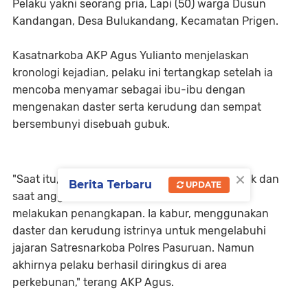
Pelaku yakni seorang pria, Lapi (50) warga Dusun
Kandangan, Desa Bulukandang, Kecamatan Prigen.
Kasatnarkoba AKP Agus Yulianto menjelaskan
kronologi kejadian, pelaku ini tertangkap setelah ia
mencoba menyamar sebagai ibu-ibu dengan
mengenakan daster serta kerudung dan sempat
bersembunyi disebuah gubuk.
×
"Saat itu, pelaku bersembunyi di sebuah gubuk dan
Berita Terbaru
UPDATE
saat anggota Satresnarkoba Polres Pasuruan
melakukan penangkapan. Ia kabur, menggunakan
daster dan kerudung istrinya untuk mengelabuhi
jajaran Satresnarkoba Polres Pasuruan. Namun
akhirnya pelaku berhasil diringkus di area
perkebunan," terang AKP Agus.