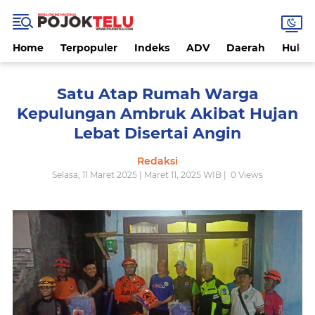
Home
Terpopuler
Indeks
ADV
Daerah
Hukri
Satu Atap Rumah Warga
Kepulungan Ambruk Akibat Hujan
Lebat Disertai Angin
Redaksi
Selasa, 11 Maret 2025 | Maret 11, 2025 WIB |
0
Views