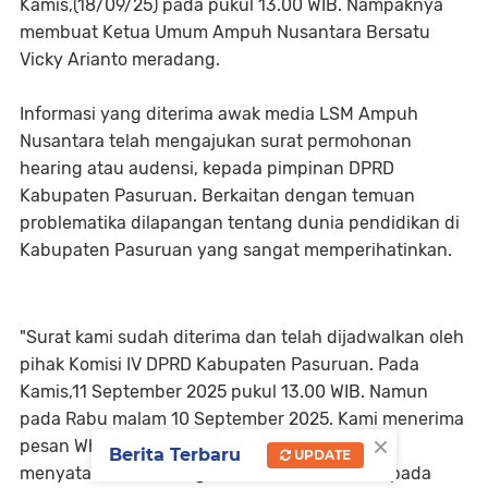
Kamis,(18/09/25) pada pukul 13.00 WIB. Nampaknya
membuat Ketua Umum Ampuh Nusantara Bersatu
Vicky Arianto meradang.
Informasi yang diterima awak media LSM Ampuh
Nusantara telah mengajukan surat permohonan
hearing atau audensi, kepada pimpinan DPRD
Kabupaten Pasuruan. Berkaitan dengan temuan
problematika dilapangan tentang dunia pendidikan di
Kabupaten Pasuruan yang sangat memperihatinkan.
"Surat kami sudah diterima dan telah dijadwalkan oleh
pihak Komisi IV DPRD Kabupaten Pasuruan. Pada
Kamis,11 September 2025 pukul 13.00 WIB. Namun
pada Rabu malam 10 September 2025. Kami menerima
×
pesan Whatsapp dari seketariatan DPRD yang
Berita Terbaru
UPDATE
menyatakan bahwa agenda audensi ditunda pada