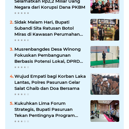
Selamatkan Rp2,2 Miliar Uang
Negara dari Korupsi Dana PKBM
Sidak Malam Hari, Bupati
Subandi Sita Ratusan Botol
Miras di Kawasan Perumahan
Sidoarjo
Musrenbangdes Desa Winong
Fokuskan Pembangunan
Berbasis Potensi Lokal, DPRD
Optimistis Meski Dihantam
Efisiensi Anggaran
Wujud Empati bagi Korban Laka
Lantas, Polres Pasuruan Gelar
Salat Ghaib dan Doa Bersama
Kukuhkan Lima Forum
Strategis, Bupati Pasuruan
Tekan Pentingnya Program
Nyata untuk Rakyat