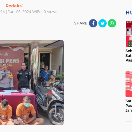
Redaksi
24 | Juni 05, 2024 WIB |
0
Views
H
SHARE
Seb
Sat
Pas
Jar
Lok
Sat
Pas
Jar
Pen