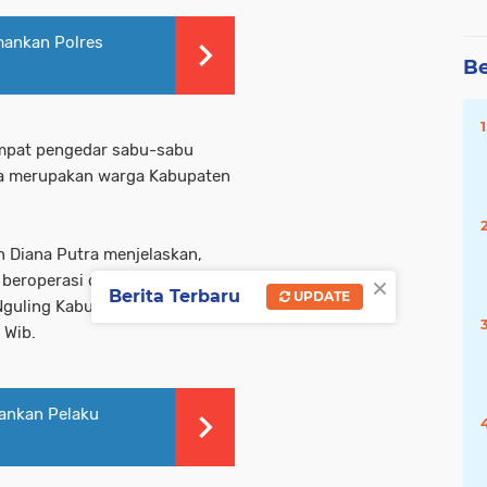
mankan Polres
Be
empat pengedar sabu-sabu
nya merupakan warga Kabupaten
 Diana Putra menjelaskan,
×
beroperasi di wilayah tempat
Berita Terbaru
UPDATE
Nguling Kabupaten Pasuruan.
 Wib.
ankan Pelaku