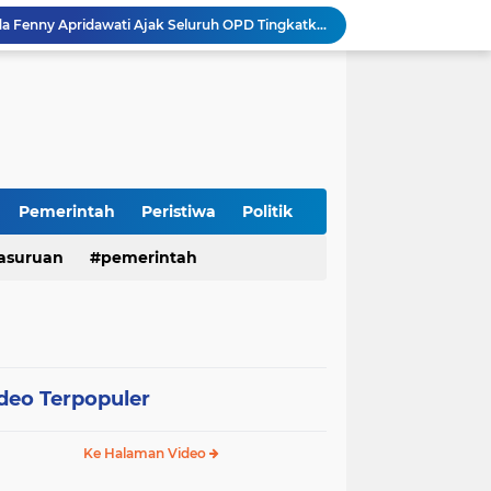
Sidoarjo Berbenah, Sekda Fenny Apridawati Ajak Seluruh OPD Tingkatkan Akuntabilitas Publik
Wakil Bupati Sidoarjo Serahkan Kartu BPJS Ketenagakerjaan untuk Puluhan Ribu Pekerja Rentan
Terjaring Razia Forkopimda, Tiga Penjual Miras Ilegal di Sidoarjo Divonis Bersalah
Polres Mojokerto Imbau Masyarakat Tidak Gunakan Sepeda Listrik di Jalan Raya
Insiden Peluru Nyasar, Warga 10 Desa Lekok dan Nguling Gelar Audensi dengan Bupati Pasuruan
Harganas ke-33 Bupati Pasuruan dan Ketua TP PKK Terima Penghargaan Nasional Bidang Kependudukan
ITS Hibahkan Mesin Pirolisis ke Desa Randupitu Pasuruan, Ubah Sampah Plastik Jadi BBM
Apresiasi UMKM Teh Kumis Kucing, Wabup Mimik Dorong Desa Wonokupang Jadi Percontohan Desa Herbal
Pemerintah
Peristiwa
Politik
Perkuat Sinergi Keumatan, Pemkab Sidoarjo dan PDM Bahas Akselerasi Program Publik
asuruan
pemerintah
Sambut HUT RI ke-81, Polres Pasuruan Kota Gelar Program SIM C Gratis "AGUS-TUS SAE"
deo Terpopuler
Ke Halaman Video