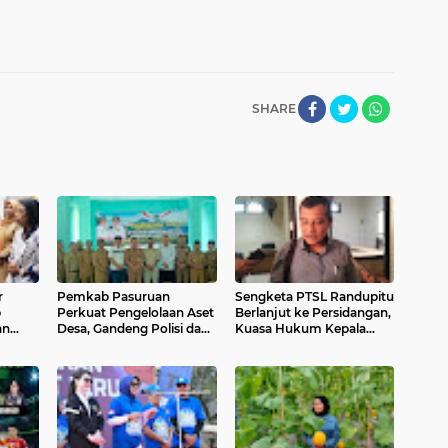
SHARE
r
Pemkab Pasuruan
Sengketa PTSL Randupitu
p
Perkuat Pengelolaan Aset
Berlanjut ke Persidangan,
an
Desa, Gandeng Polisi dan
Kuasa Hukum Kepala
sasi
Kejaksaan Cegah
Desa Tolak Seluruh
Penyalahgunaan
Tawaran Damai