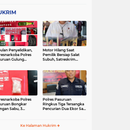
UKRIM
ulan Penyelidikan,
Motor Hilang Saat
resnarkoba Polres
Pemilik Bersiap Salat
uruan Gulung
Subuh, Satreskrim
ingan Narkoba di 3
Polres Pasuruan Kota
asi
Berhasil Bekuk Pelaku
resnarkoba Polres
Polres Pasuruan
uruan Bongkar
Ringkus Tiga Tersangka
ingan Sabu, 3
Pencurian Dua Ekor Sapi
gedar Ditangkap
di Tutur
Ke Halaman Hukrim