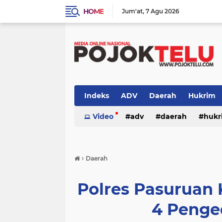
HOME
Jum'at
7 Agu 2026
Indeks
ADV
Daerah
Hukrim
Sidoarjo
Video
TNI - POLRI
adv
daerah
TNI-POLRI
hukr
peristiwa
politik
sidoarjo
›
Daerah
Polres Pasuruan
4 Penge