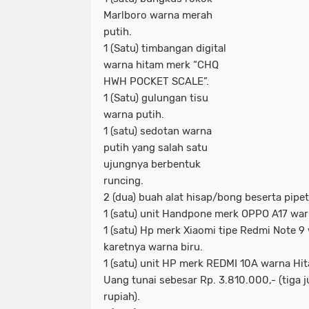
Marlboro warna merah
putih.
1 (Satu) timbangan digital
warna hitam merk “CHQ
HWH POCKET SCALE”.
1 (Satu) gulungan tisu
warna putih.
1 (satu) sedotan warna
putih yang salah satu
ujungnya berbentuk
runcing.
2 (dua) buah alat hisap/bong beserta pipet
1 (satu) unit Handpone merk OPPO A17 war
1 (satu) Hp merk Xiaomi tipe Redmi Note 9
karetnya warna biru.
1 (satu) unit HP merk REDMI 10A warna Hi
Uang tunai sebesar Rp. 3.810.000,- (tiga j
rupiah).