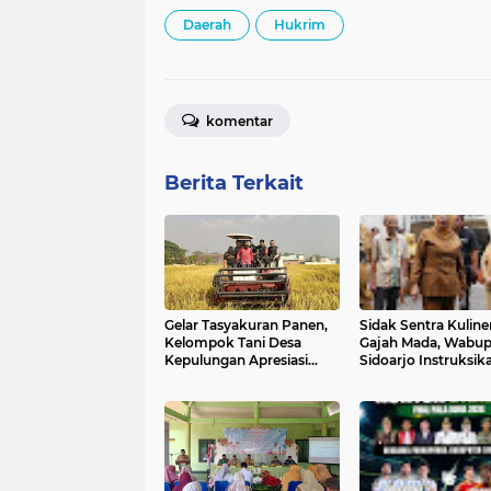
Daerah
Hukrim
komentar
Berita Terkait
Gelar Tasyakuran Panen,
Sidak Sentra Kuline
Kelompok Tani Desa
Gajah Mada, Wabu
Kepulungan Apresiasi
Sidoarjo Instruksik
Kepastian Harga Gabah
Percepatan Revitali
dari PT SBE