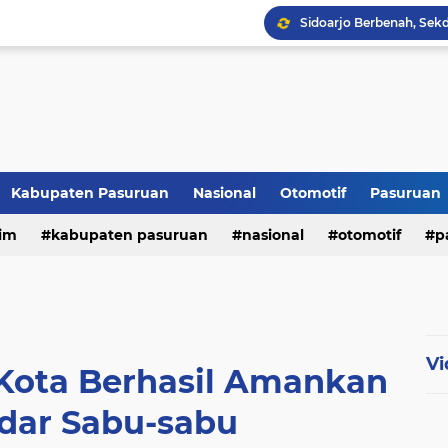
Kabupaten Pasuruan
Nasional
Otomotif
Pasuruan
im
kabupaten pasuruan
nasional
otomotif
p
tni - polri
tni-polri
Vi
 Kota Berhasil Amankan
dar Sabu-sabu