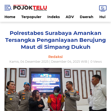
Home
Terpopuler
Indeks
ADV
Daerah
Hukri
Polrestabes Surabaya Amankan
Tersangka Penganiayaan Berujung
Maut di Simpang Dukuh
Redaksi
Kamis, 04 Desember 2025 | Desember 04, 2025 WIB |
0
Views