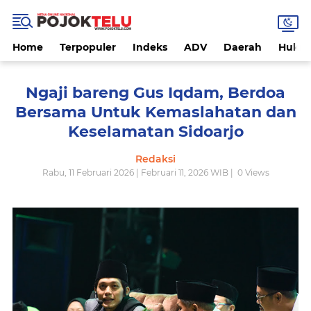
Home
Terpopuler
Indeks
ADV
Daerah
Hukri
Ngaji bareng Gus Iqdam, Berdoa
Bersama Untuk Kemaslahatan dan
Keselamatan Sidoarjo
Redaksi
Rabu, 11 Februari 2026 | Februari 11, 2026 WIB |
0
Views