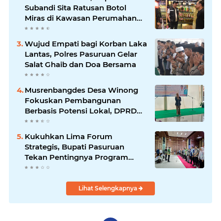
Subandi Sita Ratusan Botol
Miras di Kawasan Perumahan
Sidoarjo
Wujud Empati bagi Korban Laka
Lantas, Polres Pasuruan Gelar
Salat Ghaib dan Doa Bersama
Musrenbangdes Desa Winong
Fokuskan Pembangunan
Berbasis Potensi Lokal, DPRD
Optimistis Meski Dihantam
Efisiensi Anggaran
Kukuhkan Lima Forum
Strategis, Bupati Pasuruan
Tekan Pentingnya Program
Nyata untuk Rakyat
Lihat Selengkapnya