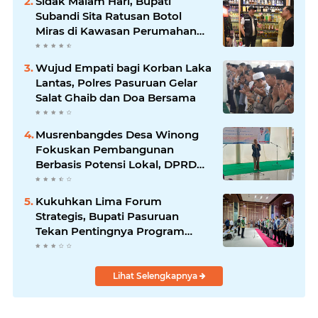
Sidak Malam Hari, Bupati
Subandi Sita Ratusan Botol
Miras di Kawasan Perumahan
Sidoarjo
Wujud Empati bagi Korban Laka
Lantas, Polres Pasuruan Gelar
Salat Ghaib dan Doa Bersama
Musrenbangdes Desa Winong
Fokuskan Pembangunan
Berbasis Potensi Lokal, DPRD
Optimistis Meski Dihantam
Efisiensi Anggaran
Kukuhkan Lima Forum
Strategis, Bupati Pasuruan
Tekan Pentingnya Program
Nyata untuk Rakyat
Lihat Selengkapnya