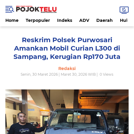
Home
Terpopuler
Indeks
ADV
Daerah
Hukri
Reskrim Polsek Purwosari
Amankan Mobil Curian L300 di
Sampang, Kerugian Rp170 Juta
Redaksi
Senin, 30 Maret 2026 | Maret 30, 2026 WIB |
0
Views